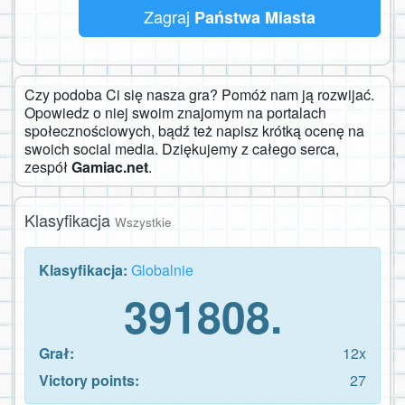
Zagraj
Państwa Miasta
Czy podoba Ci się nasza gra? Pomóż nam ją rozwijać.
Opowiedz o niej swoim znajomym na portalach
społecznościowych, bądź też napisz krótką ocenę na
swoich social media. Dziękujemy z całego serca,
zespół
Gamiac.net
.
Klasyfikacja
Wszystkie
Klasyfikacja:
Globalnie
391808.
Grał:
12x
Victory points:
27