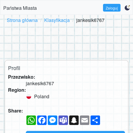
Państwa Miasta
Zaloguj
Strona główna
Klasyfikacja
jankesik6767
Profil
Przezwisko:
jankesik6767
Region:
Poland
Share:
WhatsApp
Facebook
Messenger
Teams
Snapchat
Email
Podziel
się