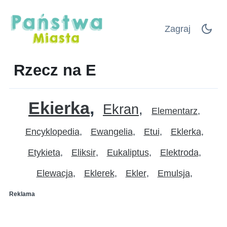
Zagraj
Rzecz na E
Ekierka
Ekran
Elementarz
Encyklopedia
Ewangelia
Etui
Eklerka
Etykieta
Eliksir
Eukaliptus
Elektroda
Elewacja
Eklerek
Ekler
Emulsja
Reklama