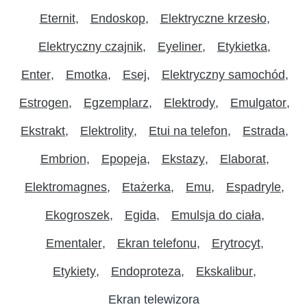
Eternit
Endoskop
Elektryczne krzesło
Elektryczny czajnik
Eyeliner
Etykietka
Enter
Emotka
Esej
Elektryczny samochód
Estrogen
Egzemplarz
Elektrody
Emulgator
Ekstrakt
Elektrolity
Etui na telefon
Estrada
Embrion
Epopeja
Ekstazy
Elaborat
Elektromagnes
Etażerka
Emu
Espadryle
Ekogroszek
Egida
Emulsja do ciała
Ementaler
Ekran telefonu
Erytrocyt
Etykiety
Endoproteza
Ekskalibur
Ekran telewizora