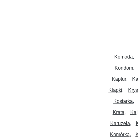
Komoda
Kondom
Kaptur
Ka
Klapki
Krys
Kosiarka
Krata
Kaj
Karuzela
Komórka
K