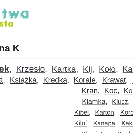
na K
ek
Krzesło
Kartka
Kij
Koło
Ka
a
Książka
Kredka
Korale
Krawat
Kran
Koc
Ko
Klamka
Klucz
Kibel
Karton
Kor
Kilof
Kanapa
Kak