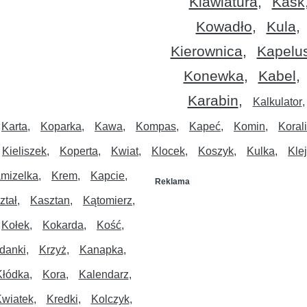
Klawiatura
Kask
Kowadło
Kula
Kierownica
Kapelu
Konewka
Kabel
Karabin
Kalkulator
Karta
Koparka
Kawa
Kompas
Kapeć
Komin
Koral
Kieliszek
Koperta
Kwiat
Klocek
Koszyk
Kulka
Klej
mizelka
Krem
Kapcie
Reklama
ztał
Kasztan
Kątomierz
Kołek
Kokarda
Kość
danki
Krzyż
Kanapka
Kłódka
Kora
Kalendarz
wiatek
Kredki
Kolczyk