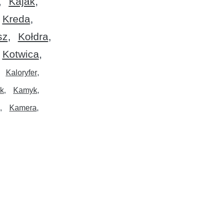
Kajak
Kreda
sz
Kołdra
Kotwica
Kaloryfer
ik
Kamyk
Kamera