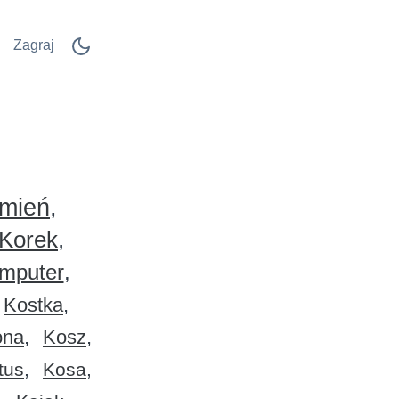
Zagraj
mień
Korek
mputer
Kostka
ona
Kosz
tus
Kosa