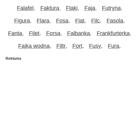
Falafel
Faktura
Flaki
Faja
Futryna
Figura
Flara
Fosa
Fiat
Filc
Fasola
Fanta
Filet
Forsa
Falbanka
Frankfurterka
Fajka wodna
Filtr
Fort
Fusy
Fura
Reklama