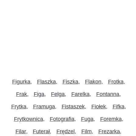
Figurka
Flaszka
Fiszka
Flakon
Frotka
Frak
Figa
Felga
Farelka
Fontanna
Frytka
Framuga
Fistaszek
Fiołek
Fifka
Frytkownica
Fotografia
Fuga
Foremka
Filar
Futerał
Frędzel
Film
Frezarka