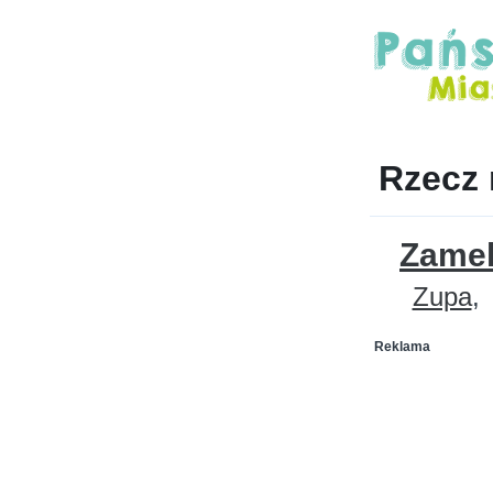
Rzecz 
Zame
Zupa
Reklama