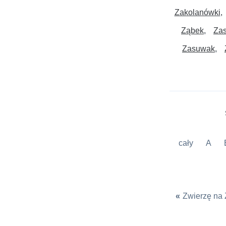
Zakolanówki
Ząbek
Zas
Zasuwak
cały
A
«
Zwierzę na 