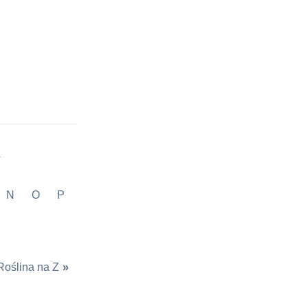
.
N
O
P
Roślina na Z
»