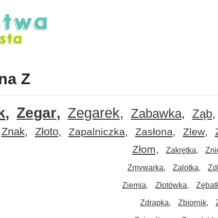
na Z
k
Zegar
Zegarek
Zabawka
Ząb
Znak
Złoto
Zapalniczka
Zasłona
Zlew
Złom
Zakrętka
Zni
Zmywarka
Zalotka
Zd
Ziemia
Złotówka
Zębat
Zdrapka
Zbiornik