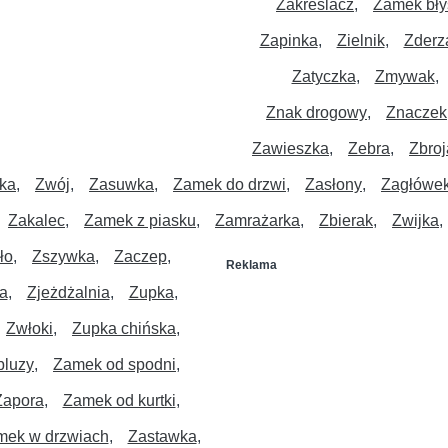
Zakreślacz
Zamek bły
Zapinka
Zielnik
Zderz
Zatyczka
Zmywak
Znak drogowy
Znaczek
Zawieszka
Zebra
Zbroj
ka
Zwój
Zasuwka
Zamek do drzwi
Zasłony
Zagłówe
Zakalec
Zamek z piasku
Zamrażarka
Zbierak
Zwijka
ło
Zszywka
Zaczep
Reklama
a
Zjeżdżalnia
Zupka
Zwłoki
Zupka chińska
bluzy
Zamek od spodni
Zapora
Zamek od kurtki
mek w drzwiach
Zastawka