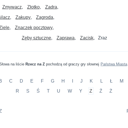
Zmywacz
Złotko
Zadra
ilacz
Zakupy
Zagroda
Ziele
Znaczek pocztowy
Zęby sztuczne
Zaprawa
Zacisk
Zraz
Słowa na liście
Rzecz na Z
pochodzą od graczy gry słownej
Państwa Miasta
B
C
D
E
F
G
H
I
J
K
L
Ł
M
R
S
Ś
T
U
W
Y
Z
Ź
Ż
Z