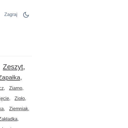
Zagraj
Zeszyt
Zapałka
cz
Ziarno
jęcie
Zioło
ka
Ziemniak
Zakładka