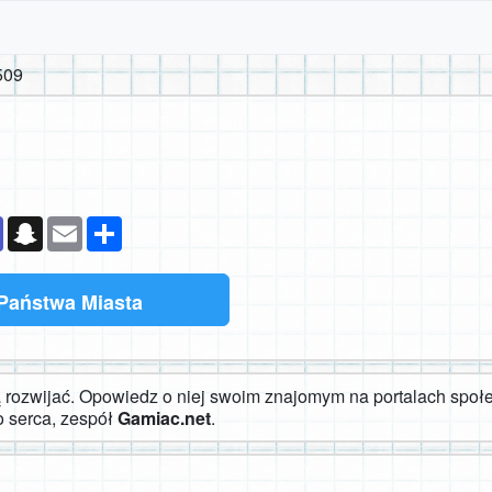
509
k
senger
Teams
Snapchat
Email
Podziel
się
Państwa Miasta
rozwijać. Opowiedz o niej swoim znajomym na portalach społe
o serca, zespół
Gamiac.net
.