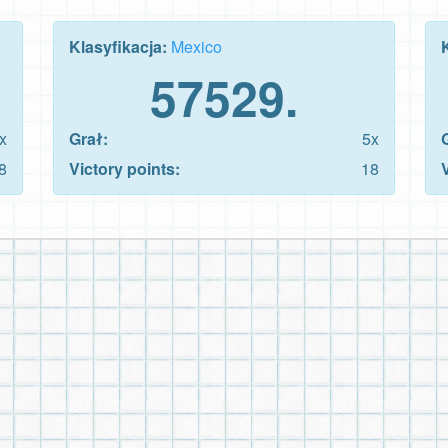
Klasyfikacja:
Mexico
57529.
x
Grał:
5x
8
Victory points:
18