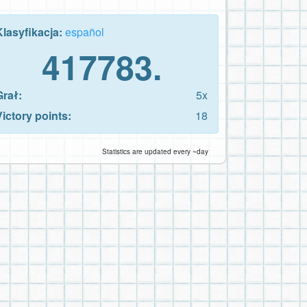
Klasyfikacja:
español
417783.
Grał:
5x
Victory points:
18
Statistics are updated every ~day