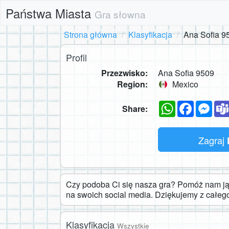
Państwa Miasta
Gra słowna
Strona główna
Klasyfikacja
Ana Sofia 9
Profil
Przezwisko:
Ana Sofia 9509
Region:
Mexico
WhatsApp
Faceboo
Mes
Share:
Zagraj
Czy podoba Ci się nasza gra? Pomóż nam ją 
na swoich social media. Dziękujemy z całeg
Klasyfikacja
Wszystkie