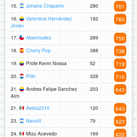
15.
Johana Chaparro
280
761
16.
Valentina Hernández
192
760
Jimén
17.
Abermudez
289
750
18.
Cherry Pop
388
738
19.
Profe Kevin Nossa
52
719
20.
Piiki
328
710
21.
Andres Felipe Sanchez
203
643
Alm
21.
Aetos2310
120
643
23.
Nevolll
79
623
24.
Mizu Acevedo
169
622