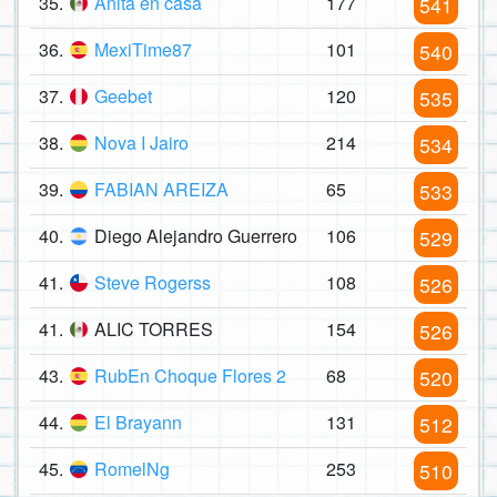
35.
Anita en casa
177
541
36.
MexiTime87
101
540
37.
Geebet
120
535
38.
Nova I Jairo
214
534
39.
FABIAN AREIZA
65
533
40.
Diego Alejandro Guerrero
106
529
41.
Steve Rogerss
108
526
41.
ALIC TORRES
154
526
43.
RubEn Choque Flores 2
68
520
44.
El Brayann
131
512
45.
RomelNg
253
510