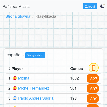
Państwa Miasta
Zaloguj
Strona główna
Klasyfikacja
español -
Wszystkie
# Player
Games
1.
Mixina
1082
1827
2.
Michel Hernández
301
1697
3.
Pablo Andrés Sudriá
198
1399