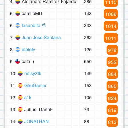
4.
Alejandro Ramirez Fajardo
285
1115
5.
camiloMD
143
1066
6.
facundito 💩
333
1014
7.
Juan Jose Santana
262
1011
8.
eletetv
125
978
9.
cata ;)
550
952
10.
nelsy3fk
149
884
11.
GiruGamer
153
865
12.
s1k
105
824
13.
Julius_DarthF
73
819
14.
JONATHAN
88
813