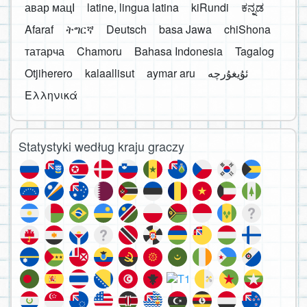
авар мацӀ
latine, lingua latina
kiRundi
ಕನ್ನಡ
Afaraf
ትግርኛ
Deutsch
basa Jawa
chiShona
татарча
Chamoru
Bahasa Indonesia
Tagalog
Otjiherero
kalaallisut
aymar aru
Ελληνικά
Statystyki według kraju graczy