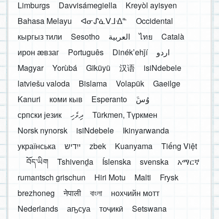
Limburgs
Davvisámegiella
Kreyòl ayisyen
Bahasa Melayu
ᐊᓂᔑᓈᐯᒧᐎᓐ
Occidental
кыргыз тили
Sesotho
العربية
ไทย
Català
ирон æвзаг
Português
Dinékʼehǰí
اردو
Magyar
Yorùbá
Gĩkũyũ
汉语
isiNdebele
latviešu valoda
Bislama
Volapük
Gaeilge
Kanuri
коми кыв
Esperanto
َوُسَ
српски језик
ދިވެހި
Türkmen, Түркмен
Norsk nynorsk
isiNdebele
Ikinyarwanda
українська
ייִדיש
zbek
Kuanyama
Tiếng Việt
བོད་ཡིག
Tshivenḓa
Íslenska
svenska
አማርኛ
rumantsch grischun
Hiri Motu
Malti
Frysk
brezhoneg
नेपाली
বাংলা
нохчийн мотт
Nederlands
аҧсуа
тоҷикӣ
Setswana