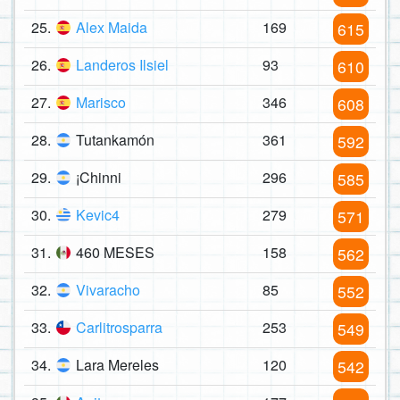
25.
Alex Maida
169
615
26.
Landeros Ilsiel
93
610
27.
Marisco
346
608
28.
Tutankamón
361
592
29.
¡Chinni
296
585
30.
Kevic4
279
571
31.
460 MESES
158
562
32.
Vivaracho
85
552
33.
Carlitrosparra
253
549
34.
Lara Mereles
120
542