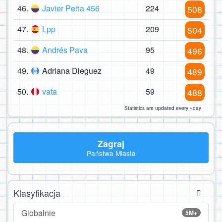
46.
Javier Peña 456
224
508
47.
Lpp
209
504
48.
Andrés Pava
95
496
49.
Adriana Dieguez
49
489
50.
vata
59
488
Statistics are updated every ~day
Zagraj
Państwa Miasta
Klasyfikacja
Globalnie
5M+