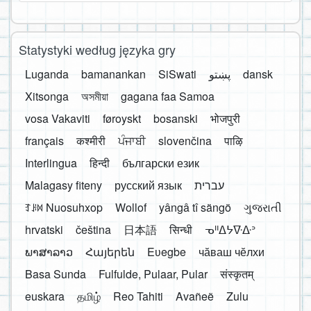
Statystyki według języka gry
Luganda
bamanankan
SiSwati
پښتو
dansk
Xitsonga
অসমীয়া
gagana faa Samoa
vosa Vakaviti
føroyskt
bosanski
भोजपुरी
français
कश्मीरी
ਪੰਜਾਬੀ
slovenčina
पाऴि
Interlingua
हिन्दी
български език
Malagasy fiteny
русский язык
עברית
ꆈꌠ꒿ Nuosuhxop
Wollof
yângâ tî sängö
ગુજરાતી
hrvatski
čeština
日本語
सिन्धी
ᓀᐦᐃᔭᐍᐏᐣ
ພາສາລາວ
Հայերեն
Eʋegbe
чӑваш чӗлхи
Basa Sunda
Fulfulde, Pulaar, Pular
संस्कृतम्
euskara
தமிழ்
Reo Tahiti
Avañeẽ
Zulu