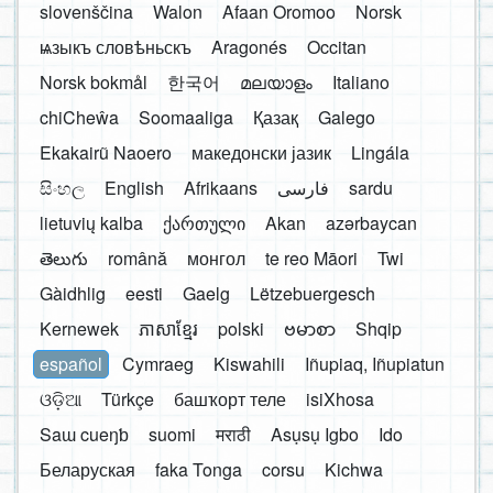
slovenščina
Walon
Afaan Oromoo
Norsk
ѩзыкъ словѣньскъ
Aragonés
Occitan
Norsk bokmål
한국어
മലയാളം
Italiano
chiCheŵa
Soomaaliga
Қазақ
Galego
Ekakairũ Naoero
македонски јазик
Lingála
සිංහල
English
Afrikaans
فارسی
sardu
lietuvių kalba
ქართული
Akan
azərbaycan
తెలుగు
română
монгол
te reo Māori
Twi
Gàidhlig
eesti
Gaelg
Lëtzebuergesch
Kernewek
ភាសាខ្មែរ
polski
ဗမာစာ
Shqip
español
Cymraeg
Kiswahili
Iñupiaq, Iñupiatun
ଓଡ଼ିଆ
Türkçe
башҡорт теле
isiXhosa
Saɯ cueŋƅ
suomi
मराठी
Asụsụ Igbo
Ido
Беларуская
faka Tonga
corsu
Kichwa