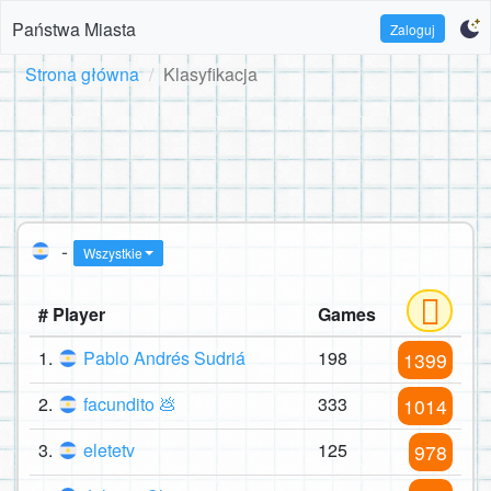
Państwa Miasta
Zaloguj
Strona główna
Klasyfikacja
-
Wszystkie
# Player
Games
1.
Pablo Andrés Sudriá
198
1399
2.
facundito 💩
333
1014
3.
eletetv
125
978