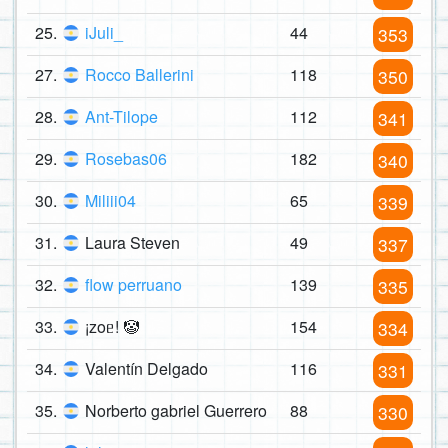
25.
iJuli_
44
353
27.
Rocco Ballerini
118
350
28.
Ant-Tilope
112
341
29.
Rosebas06
182
340
30.
Miliii04
65
339
31.
Laura Steven
49
337
32.
flow perruano
139
335
33.
¡zoᥱ! 🤡
154
334
34.
Valentín Delgado
116
331
35.
Norberto gabriel Guerrero
88
330