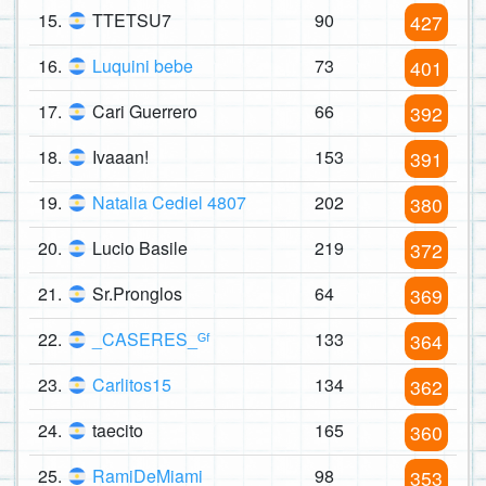
15.
TTETSU7
90
427
16.
Luquini bebe
73
401
17.
Cari Guerrero
66
392
18.
Ivaaan!
153
391
19.
Natalia Cediel 4807
202
380
20.
Lucio Basile
219
372
21.
Sr.Pronglos
64
369
22.
_CASERES_ᴳᶠ
133
364
23.
Carlitos15
134
362
24.
taecito
165
360
25.
RamiDeMiami
98
353