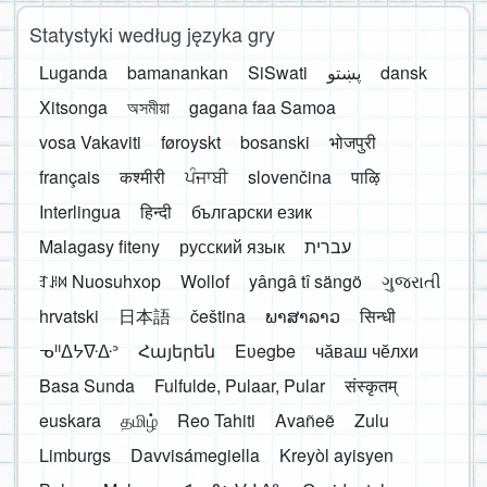
Statystyki według języka gry
Luganda
bamanankan
SiSwati
پښتو
dansk
Xitsonga
অসমীয়া
gagana faa Samoa
vosa Vakaviti
føroyskt
bosanski
भोजपुरी
français
कश्मीरी
ਪੰਜਾਬੀ
slovenčina
पाऴि
Interlingua
हिन्दी
български език
Malagasy fiteny
русский язык
עברית
ꆈꌠ꒿ Nuosuhxop
Wollof
yângâ tî sängö
ગુજરાતી
hrvatski
日本語
čeština
ພາສາລາວ
सिन्धी
ᓀᐦᐃᔭᐍᐏᐣ
Հայերեն
Eʋegbe
чӑваш чӗлхи
Basa Sunda
Fulfulde, Pulaar, Pular
संस्कृतम्
euskara
தமிழ்
Reo Tahiti
Avañeẽ
Zulu
Limburgs
Davvisámegiella
Kreyòl ayisyen