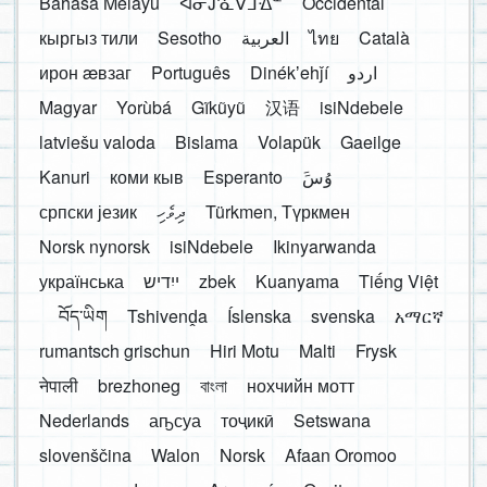
Bahasa Melayu
ᐊᓂᔑᓈᐯᒧᐎᓐ
Occidental
кыргыз тили
Sesotho
العربية
ไทย
Català
ирон æвзаг
Português
Dinékʼehǰí
اردو
Magyar
Yorùbá
Gĩkũyũ
汉语
isiNdebele
latviešu valoda
Bislama
Volapük
Gaeilge
Kanuri
коми кыв
Esperanto
َوُسَ
српски језик
ދިވެހި
Türkmen, Түркмен
Norsk nynorsk
isiNdebele
Ikinyarwanda
українська
ייִדיש
zbek
Kuanyama
Tiếng Việt
བོད་ཡིག
Tshivenḓa
Íslenska
svenska
አማርኛ
rumantsch grischun
Hiri Motu
Malti
Frysk
नेपाली
brezhoneg
বাংলা
нохчийн мотт
Nederlands
аҧсуа
тоҷикӣ
Setswana
slovenščina
Walon
Norsk
Afaan Oromoo