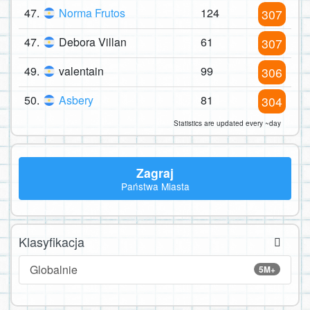
47.
Norma Frutos
124
307
47.
Debora Villan
61
307
49.
valentain
99
306
50.
Asbery
81
304
Statistics are updated every ~day
Zagraj
Państwa Miasta
Klasyfikacja
Globalnie
5M+