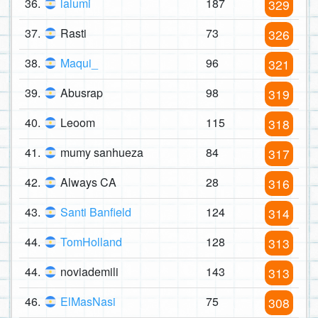
36.
lalumi
187
329
37.
Rasti
73
326
38.
Maqui_
96
321
39.
Abusrap
98
319
40.
Leoom
115
318
41.
mumy sanhueza
84
317
42.
Always CA
28
316
43.
Santi Banfield
124
314
44.
TomHolland
128
313
44.
noviademili
143
313
46.
ElMasNasi
75
308