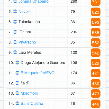
4.
Johana Chaparro
280
761
5.
Nevolll
79
623
6.
Tutankamón
361
592
7.
¡Chinni
296
585
8.
Vivaracho
85
552
9.
Lara Mereles
120
542
10.
Diego Alejandro Guerrero
106
529
11.
ElMequetrefeVEVO
174
481
12.
fia :P
86
480
13.
Moromoro
67
473
14.
Santi Cuitiño
161
446