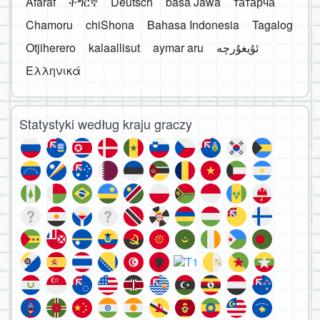
Afaraf
ትግርኛ
Deutsch
basa Jawa
татарча
Chamoru
chiShona
Bahasa Indonesia
Tagalog
Otjiherero
kalaallisut
aymar aru
Ελληνικά
Statystyki według kraju graczy