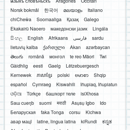
ѩзыкъ словѣньскъ
Aragonés
Occitan
Norsk bokmål
한국어
മലയാളം
Italiano
chiCheŵa
Soomaaliga
Қазақ
Galego
Ekakairũ Naoero
македонски јазик
Lingála
සිංහල
English
Afrikaans
فارسی
sardu
lietuvių kalba
ქართული
Akan
azərbaycan
తెలుగు
română
монгол
te reo Māori
Twi
Gàidhlig
eesti
Gaelg
Lëtzebuergesch
Kernewek
ភាសាខ្មែរ
polski
ဗမာစာ
Shqip
español
Cymraeg
Kiswahili
Iñupiaq, Iñupiatun
ଓଡ଼ିଆ
Türkçe
башҡорт теле
isiXhosa
Saɯ cueŋƅ
suomi
मराठी
Asụsụ Igbo
Ido
Беларуская
faka Tonga
corsu
Kichwa
авар мацӀ
latine, lingua latina
kiRundi
ಕನ್ನಡ