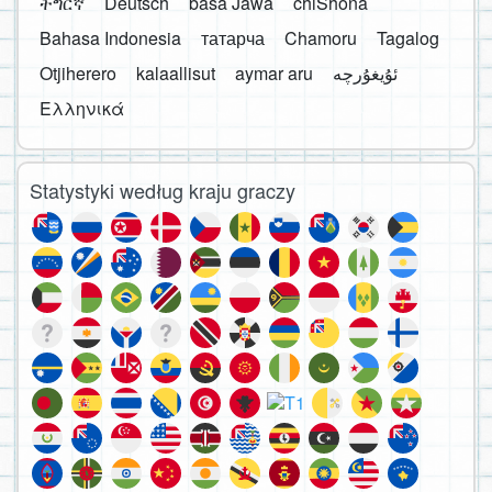
ትግርኛ
Deutsch
basa Jawa
chiShona
Bahasa Indonesia
татарча
Chamoru
Tagalog
Otjiherero
kalaallisut
aymar aru
Ελληνικά
Statystyki według kraju graczy