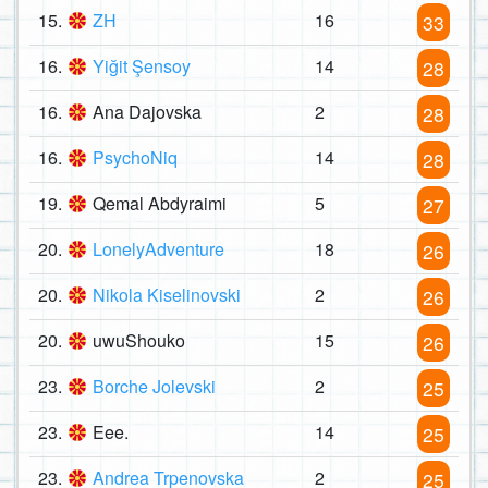
15.
ZH
16
33
16.
Yiğit Şensoy
14
28
16.
Ana Dajovska
2
28
16.
PsychoNiq
14
28
19.
Qemal Abdyraimi
5
27
20.
LonelyAdventure
18
26
20.
Nikola Kiselinovski
2
26
20.
uwuShouko
15
26
23.
Borche Jolevski
2
25
23.
Eee.
14
25
23.
Andrea Trpenovska
2
25