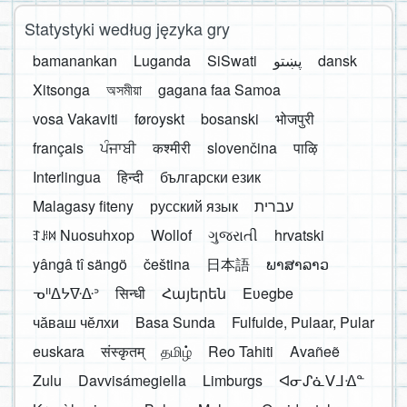
Statystyki według języka gry
bamanankan
Luganda
SiSwati
پښتو
dansk
Xitsonga
অসমীয়া
gagana faa Samoa
vosa Vakaviti
føroyskt
bosanski
भोजपुरी
français
ਪੰਜਾਬੀ
कश्मीरी
slovenčina
पाऴि
Interlingua
हिन्दी
български език
Malagasy fiteny
русский язык
עברית
ꆈꌠ꒿ Nuosuhxop
Wollof
ગુજરાતી
hrvatski
yângâ tî sängö
čeština
日本語
ພາສາລາວ
ᓀᐦᐃᔭᐍᐏᐣ
सिन्धी
Հայերեն
Eʋegbe
чӑваш чӗлхи
Basa Sunda
Fulfulde, Pulaar, Pular
euskara
संस्कृतम्
தமிழ்
Reo Tahiti
Avañeẽ
Zulu
Davvisámegiella
Limburgs
ᐊᓂᔑᓈᐯᒧᐎᓐ