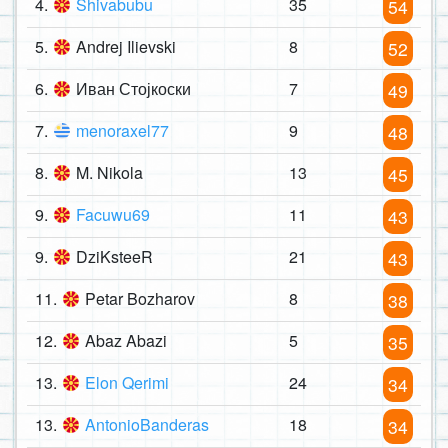
4.
Shivabubu
35
54
5.
Andrej Ilievski
8
52
6.
Иван Стојкоски
7
49
7.
menoraxel77
9
48
8.
M. Nikola
13
45
9.
Facuwu69
11
43
9.
DziKsteeR
21
43
11.
Petar Bozharov
8
38
12.
Abaz Abazi
5
35
13.
Elon Qerimi
24
34
13.
AntonioBanderas
18
34