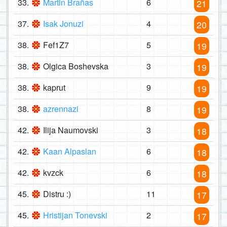
33.
Martin Brañas
6
21
37.
Isak Jonuzi
4
20
38.
Fef1Z7
5
19
38.
Olgica Boshevska
3
19
38.
kaprut
9
19
38.
azrennazi
8
19
42.
Ilija Naumovski
3
18
42.
Kaan Alpaslan
6
18
42.
kvzck
6
18
45.
Distru :)
11
17
45.
Hristijan Tonevski
2
17