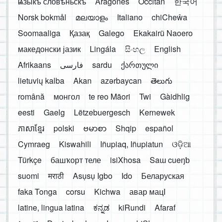
ѩзыкъ словѣньскъ
Aragonés
Occitan
한국어
Norsk bokmål
മലയാളം
Italiano
chiCheŵa
Soomaaliga
Қазақ
Galego
Ekakairũ Naoero
македонски јазик
Lingála
සිංහල
English
Afrikaans
فارسی
sardu
ქართული
lietuvių kalba
Akan
azərbaycan
తెలుగు
română
монгол
te reo Māori
Twi
Gàidhlig
eesti
Gaelg
Lëtzebuergesch
Kernewek
ភាសាខ្មែរ
polski
ဗမာစာ
Shqip
español
Cymraeg
Kiswahili
Iñupiaq, Iñupiatun
ଓଡ଼ିଆ
Türkçe
башҡорт теле
isiXhosa
Saɯ cueŋƅ
suomi
मराठी
Asụsụ Igbo
Ido
Беларуская
faka Tonga
corsu
Kichwa
авар мацӀ
latine, lingua latina
ಕನ್ನಡ
kiRundi
Afaraf