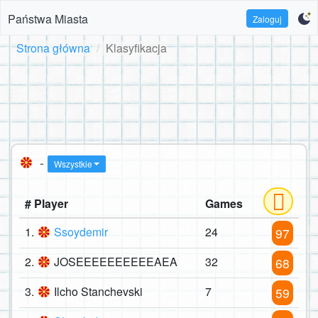
Państwa Miasta
Zaloguj
Strona główna
Klasyfikacja
-
Wszystkie
# Player
Games
1.
Ssoydemir
24
97
2.
JOSEEEEEEEEEEAEA
32
68
3.
Ilcho Stanchevski
7
59