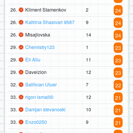
26.
Kliment Stamenkov
2
24
26.
Kaltrina Shasivari 9587
9
24
26.
Misajlovska
14
24
29.
Chemistry123
1
23
29.
Eli Aliu
11
23
29.
Daveizion
12
23
32.
Salihcan Uluer
7
22
33.
rigon ismaili0
12
21
33.
Damjan stevanoski
10
21
33.
Enzo0250
9
21