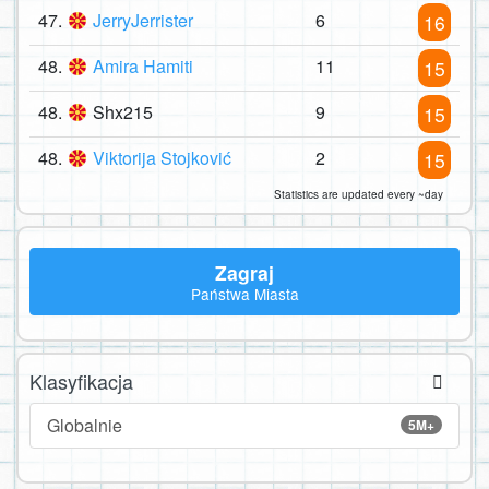
47.
JerryJerrister
6
16
48.
Amira Hamiti
11
15
48.
Shx215
9
15
48.
Viktorija Stojković
2
15
Statistics are updated every ~day
Zagraj
Państwa Miasta
Klasyfikacja
Globalnie
5M+