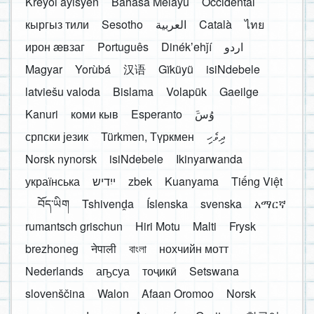
Kreyòl ayisyen
Bahasa Melayu
Occidental
кыргыз тили
Sesotho
العربية
Català
ไทย
ирон æвзаг
Português
Dinékʼehǰí
اردو
Magyar
Yorùbá
汉语
Gĩkũyũ
isiNdebele
latviešu valoda
Bislama
Volapük
Gaeilge
Kanuri
коми кыв
Esperanto
َوُسَ
српски језик
Türkmen, Түркмен
ދިވެހި
Norsk nynorsk
isiNdebele
Ikinyarwanda
українська
ייִדיש
zbek
Kuanyama
Tiếng Việt
བོད་ཡིག
Tshivenḓa
Íslenska
svenska
አማርኛ
rumantsch grischun
Hiri Motu
Malti
Frysk
brezhoneg
नेपाली
বাংলা
нохчийн мотт
Nederlands
аҧсуа
тоҷикӣ
Setswana
slovenščina
Walon
Afaan Oromoo
Norsk