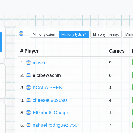
-
Miniony dzień
Miniony tydzień
Miniony miesiąc
Mini
# Player
Games
1.
musku
9
2.
elpibewachin
6
3.
KOALA PEEK
4
3.
cheese0909090
4
5.
Elizabeth Chagra
11
6.
nahuel rodriguez 7501
7