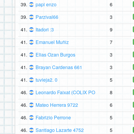
39.
papi enzo
6
39.
Parzival66
3
41.
Itadori :3
9
41.
Emanuel Muñiz
7
41.
Elias Ozan Burgos
3
41.
Brayan Cardenas 661
3
41.
tuvieja2. 0
5
46.
Leonardo Faixat (COLIX PO
8
46.
Mateo Herrera 9722
6
46.
Fabrizio Perrone
5
46.
Santiago Lazarte 4752
5