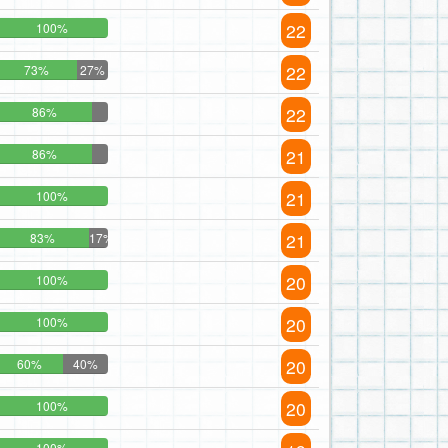
22
100%
22
73%
27%
22
86%
21
86%
21
100%
21
83%
17%
20
100%
20
100%
20
60%
40%
20
100%
100%