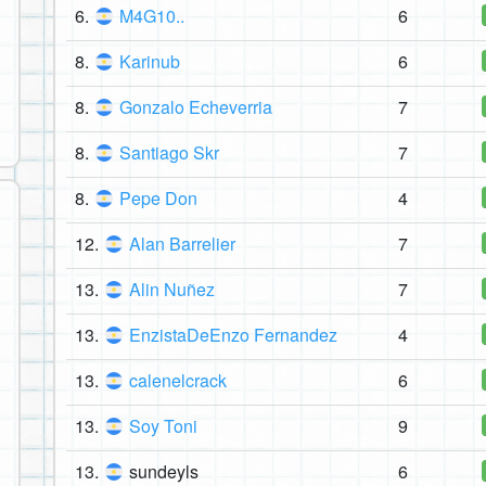
6.
M4G10..
6
8.
Karinub
6
8.
Gonzalo Echeverria
7
8.
Santiago Skr
7
8.
Pepe Don
4
12.
Alan Barrelier
7
13.
Alin Nuñez
7
13.
EnzistaDeEnzo Fernandez
4
13.
calenelcrack
6
13.
Soy Toni
9
13.
sundeyls
6