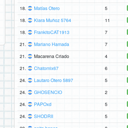
18.
Matías Otero
5
18.
Kiara Muñoz 5764
11
18.
FrankitoCAT1913
7
21.
Mariano Hamada
7
21.
Macarena Criado
4
21.
Chatomix67
6
24.
Lautaro Otero 5897
5
24.
GHOSENCIO
2
24.
PAPOxd
5
24.
SHODRII
5