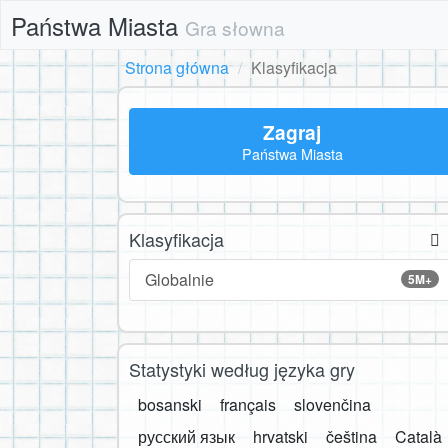
Państwa Miasta
Gra słowna
Strona główna
Klasyfikacja
Zagraj
Państwa Miasta
Klasyfikacja
Globalnie
5M+
Statystyki według języka gry
bosanski
français
slovenčina
русский язык
hrvatski
čeština
Català