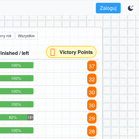
Zaloguj
ony rok
Wszystkie
Victory Points
finished / left
37
100%
32
100%
30
100%
30
100%
29
82%
18%
28
100%