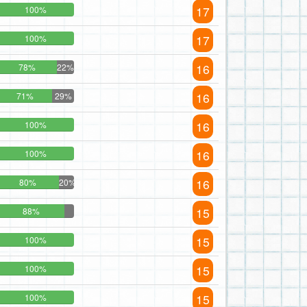
17
100%
17
100%
16
78%
22%
16
71%
29%
16
100%
16
100%
16
80%
20%
15
88%
15
100%
15
100%
15
100%