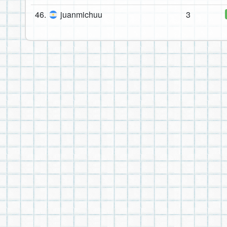
46.
juanmichuu
3