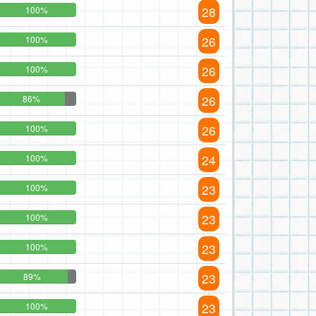
28
100%
26
100%
26
100%
26
86%
26
100%
24
100%
23
100%
23
100%
23
100%
23
89%
23
100%