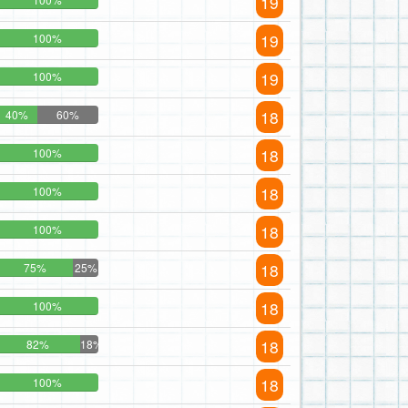
19
19
100%
19
100%
18
40%
60%
18
100%
18
100%
18
100%
18
75%
25%
18
100%
18
82%
18%
18
100%