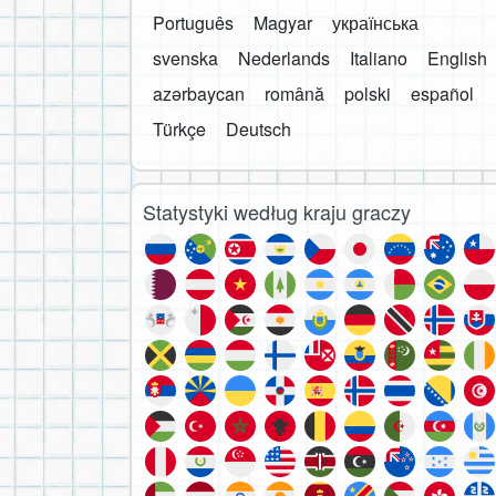
Português
Magyar
українська
svenska
Nederlands
Italiano
English
azərbaycan
română
polski
español
Türkçe
Deutsch
Statystyki według kraju graczy