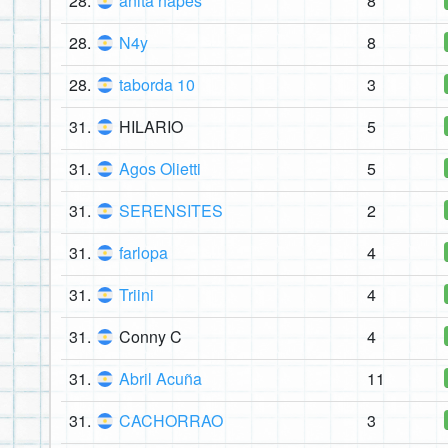
28.
anita hapes
8
28.
N4y
8
28.
taborda 10
3
31.
HILARIO
5
31.
Agos Olietti
5
31.
SERENSITES
2
31.
farlopa
4
31.
Triini
4
31.
Conny C
4
31.
Abril Acuña
11
31.
CACHORRAO
3