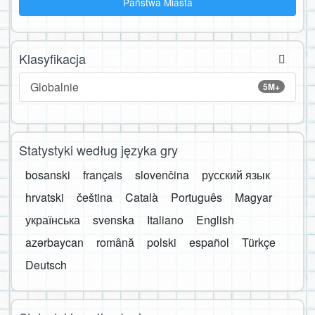
Państwa Miasta
Klasyfikacja
Globalnie
5M+
Statystyki według języka gry
bosanski
français
slovenčina
русский язык
hrvatski
čeština
Català
Português
Magyar
українська
svenska
Italiano
English
azərbaycan
română
polski
español
Türkçe
Deutsch