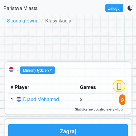
Państwa Miasta
Zaloguj
Strona główna
Klasyfikacja
-
Miniony tydzień
# Player
Games
1.
Djaed Mohamed
3
9
Statistics are updated every ~hour
Zagraj