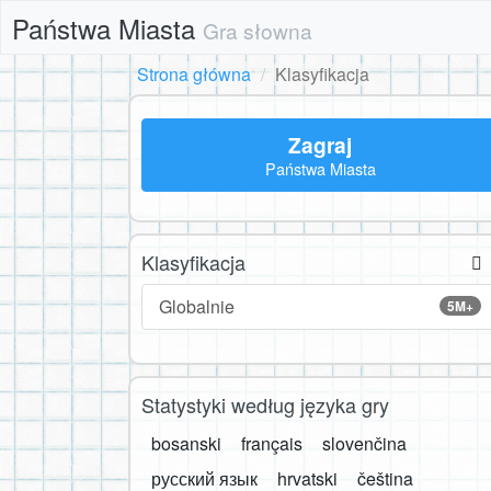
Państwa Miasta
Gra słowna
Strona główna
Klasyfikacja
Zagraj
Państwa Miasta
Klasyfikacja
Globalnie
5M+
Statystyki według języka gry
bosanski
français
slovenčina
русский язык
hrvatski
čeština