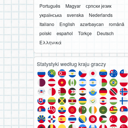
Português
Magyar
српски језик
українська
svenska
Nederlands
Italiano
English
azərbaycan
română
polski
español
Türkçe
Deutsch
Ελληνικά
Statystyki według kraju graczy