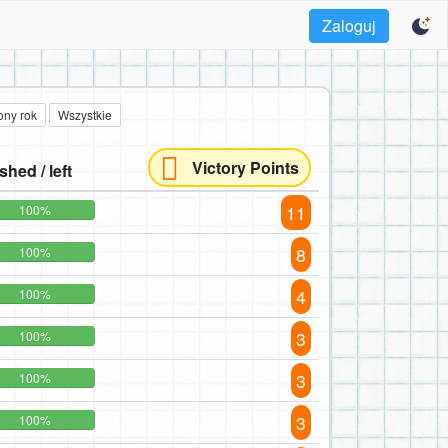
Zaloguj
ony rok
Wszystkie
Victory Points
ished / left
11
100%
8
100%
4
100%
3
100%
3
100%
3
100%