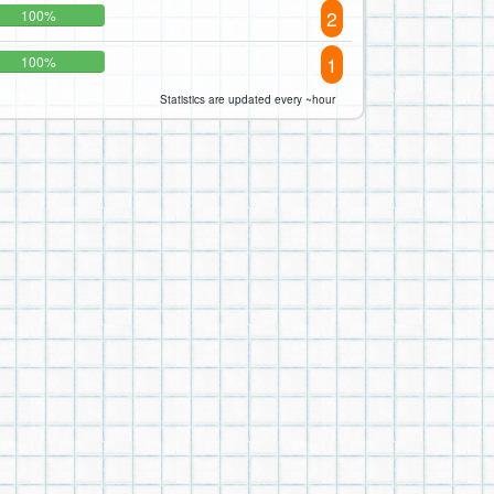
2
100%
1
100%
Statistics are updated every ~hour