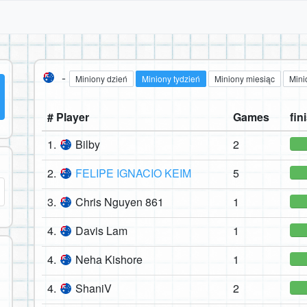
-
Miniony dzień
Miniony tydzień
Miniony miesiąc
Mini
# Player
Games
fin
1.
Bilby
2
2.
FELIPE IGNACIO KEIM
5
3.
Chris Nguyen 861
1
4.
Davis Lam
1
4.
Neha Kishore
1
4.
ShaniV
2