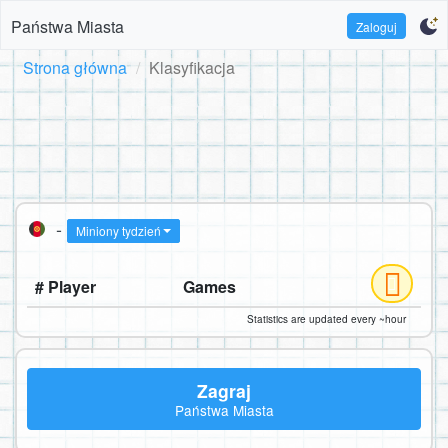
Państwa Miasta
Zaloguj
Strona główna
Klasyfikacja
-
Miniony tydzień
# Player
Games
Statistics are updated every ~hour
Zagraj
Państwa Miasta