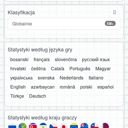
Klasyfikacja
Globalnie
5M+
Statystyki według języka gry
bosanski
français
slovenčina
русский язык
hrvatski
čeština
Català
Português
Magyar
українська
svenska
Nederlands
Italiano
English
azərbaycan
română
polski
español
Türkçe
Deutsch
Statystyki według kraju graczy