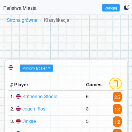
Państwa Miasta
Zaloguj
Strona główna
Klasyfikacja
-
Miniony tydzień
# Player
Games
1.
Katherine Steele
6
25
2.
coge niños
3
13
3.
Jinxiie
5
12