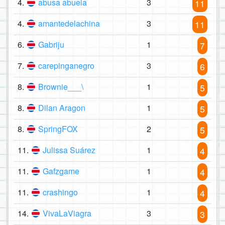
4.
abusa abuela
3
11
4.
amantedelachina
3
11
6.
Gabriju
1
7
7.
carepinganegro
3
6
8.
Brownie___\
1
5
8.
Dilan Aragon
1
5
8.
SpringFOX
2
5
11.
Julissa Suárez
1
4
11.
Gafzgame
1
4
11.
crashingo
1
4
14.
VivaLaViagra
3
3