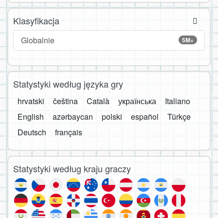
Klasyfikacja
Globalnie
5M+
Statystyki według języka gry
hrvatski
čeština
Català
українська
Italiano
English
azərbaycan
polski
español
Türkçe
Deutsch
français
Statystyki według kraju graczy