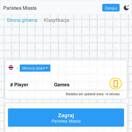
Państwa Miasta
Zaloguj
Strona główna
Klasyfikacja
-
Miniony dzień
# Player
Games
Statistics are updated every ~5 minutes
Zagraj
Państwa Miasta