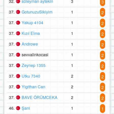
32.
süleyman aytekin
3
3
37.
GotunuzuSikiyim
1
2
37.
Yakup 4104
1
2
37.
Kızıl Elma
1
2
37.
Androwe
1
2
37.
sevvalinkocasi
1
2
37.
Zeynep 1355
1
2
37.
Utku 7340
2
2
37.
Yigithan Can
2
2
37.
BAVE ÖRÜMCEKA
2
2
46.
Şani
1
1