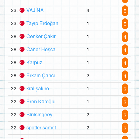
23.
VAJİNA
4
5
23.
Tayip Erdoğan
1
5
28.
Cenker Çakır
1
4
28.
Caner Hoşca
1
4
28.
Karpuz
1
4
28.
Erkam Çancı
2
4
32.
kral şakiro
1
3
32.
Eren Köroğlu
1
3
32.
Sinisingeey
2
3
32.
spotter samet
2
3