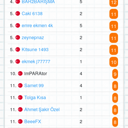
4.
BAR2BARIŞMA
5
12
5.
Caki 6138
2
11
5.
emre ekmen 4k
5
11
5.
zeynepnaz
2
11
5.
Kitsune 1493
2
11
9.
ekmek j77777
1
10
10.
imPARAtor
4
9
11.
Samet 99
4
8
11.
Tolga Kısa
1
8
11.
Ahmet Şakir Özel
2
8
11.
BeeeFX
2
8