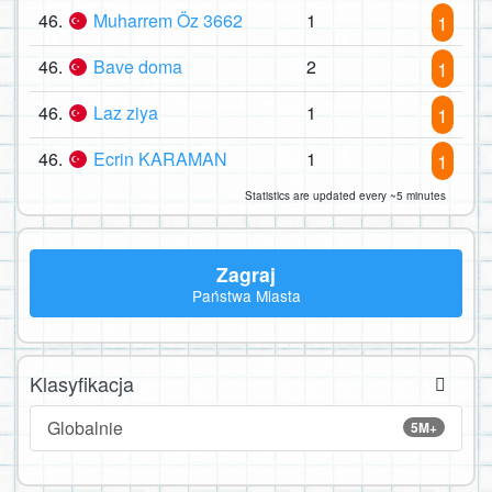
46.
Muharrem Öz 3662
1
1
46.
Bave doma
2
1
46.
Laz ziya
1
1
46.
Ecrin KARAMAN
1
1
Statistics are updated every ~5 minutes
Zagraj
Państwa Miasta
Klasyfikacja
Globalnie
5M+