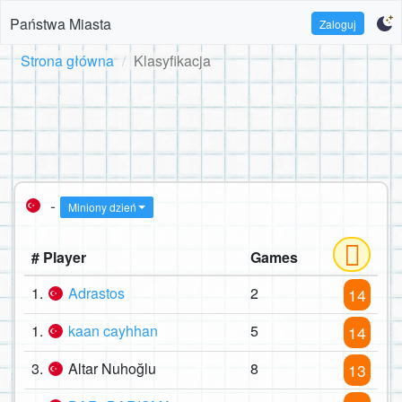
Państwa Miasta
Zaloguj
Strona główna
Klasyfikacja
-
Miniony dzień
# Player
Games
1.
Adrastos
2
14
1.
kaan cayhhan
5
14
3.
Altar Nuhoğlu
8
13