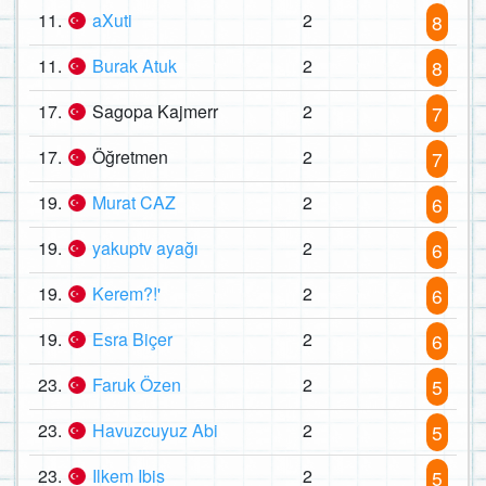
11.
aXuti
2
8
11.
Burak Atuk
2
8
17.
Sagopa Kajmerr
2
7
17.
Öğretmen
2
7
19.
Murat CAZ
2
6
19.
yakuptv ayağı
2
6
19.
Kerem?!'
2
6
19.
Esra Biçer
2
6
23.
Faruk Özen
2
5
23.
Havuzcuyuz Abi
2
5
23.
Ilkem Ibis
2
5