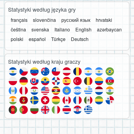
Statystyki według języka gry
français
slovenčina
русский язык
hrvatski
čeština
svenska
Italiano
English
azərbaycan
polski
español
Türkçe
Deutsch
Statystyki według kraju graczy