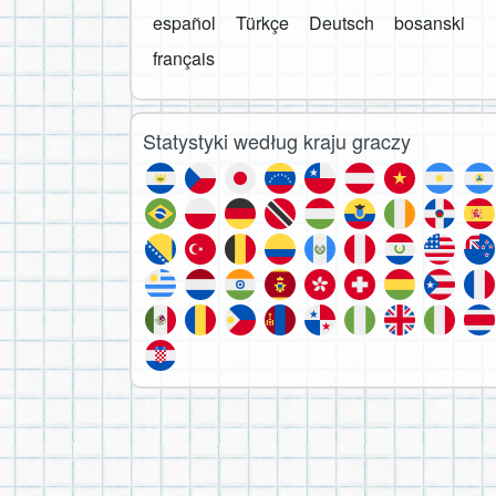
español
Türkçe
Deutsch
bosanski
français
Statystyki według kraju graczy