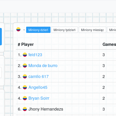
-
Miniony dzień
Miniony tydzień
Miniony miesiąc
Mini
# Player
Game
1.
feid123
3
2.
Monda de burro
3
3.
camilo 617
2
4.
Angello45
2
4.
Bryan Soirr
2
6.
Jhony Hernandezs
3