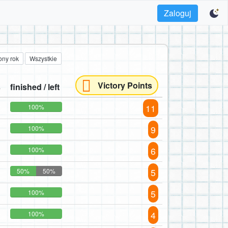
Zaloguj
ony rok
Wszystkie
Victory Points
s
finished / left
11
100%
9
100%
6
100%
5
50%
50%
5
100%
4
100%