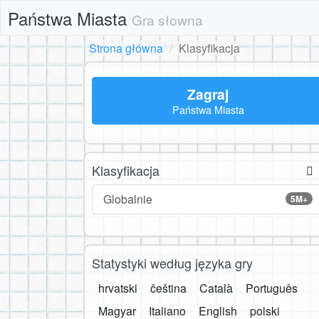
Państwa Miasta
Gra słowna
Strona główna
Klasyfikacja
Zagraj
Państwa Miasta
Klasyfikacja
Globalnie
5M+
Statystyki według języka gry
hrvatski
čeština
Català
Português
Magyar
Italiano
English
polski