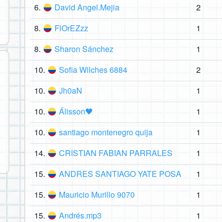
6.
David Angel.Mejia
2
8.
FlOrEZzz
1
8.
Sharon Sánchez
1
10.
Sofia Wilches 6884
2
10.
Jh0aN
1
10.
Álisson🖤
1
10.
santiago montenegro quija
1
14.
CRISTIAN FABIAN PARRALES
1
15.
ANDRES SANTIAGO YATE POSA
1
15.
Mauricio Murillo 9070
1
15.
Andrés.mp3
1