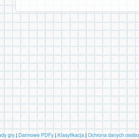
dy gry
|
Darmowe PDFy
|
Klasyfikacja
|
Ochrona danych osob