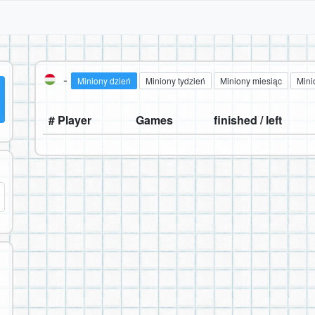
-
Miniony dzień
Miniony tydzień
Miniony miesiąc
Mini
# Player
Games
finished / left