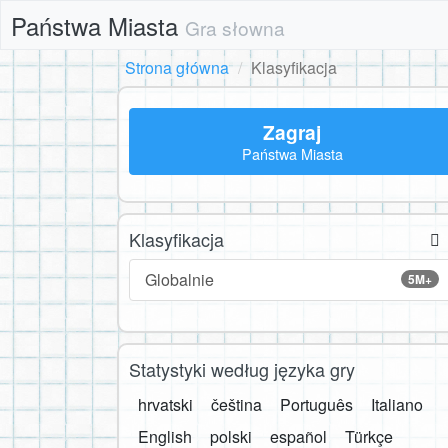
Państwa Miasta
Gra słowna
Strona główna
Klasyfikacja
Zagraj
Państwa Miasta
Klasyfikacja
Globalnie
5M+
Statystyki według języka gry
hrvatski
čeština
Português
Italiano
English
polski
español
Türkçe