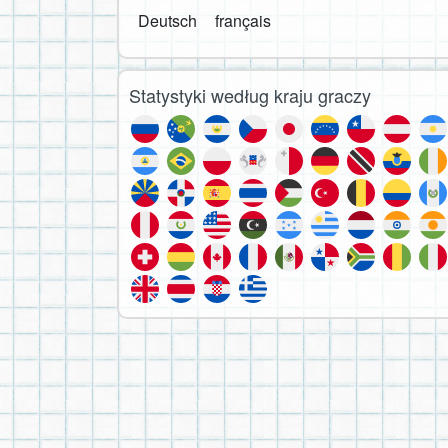
Deutsch
français
Statystyki według kraju graczy