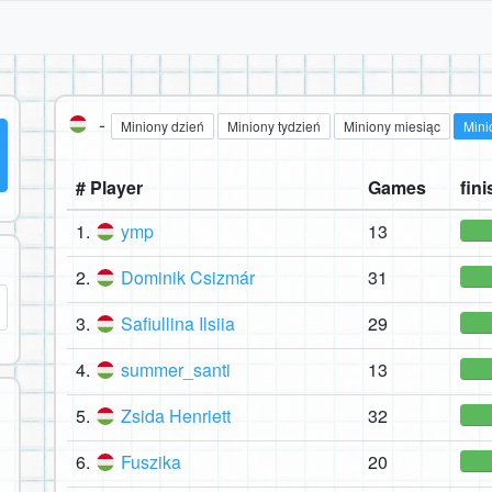
-
Miniony dzień
Miniony tydzień
Miniony miesiąc
Mini
# Player
Games
fini
1.
ymp
13
2.
Dominik Csizmár
31
3.
Safiullina Ilsiia
29
4.
summer_santi
13
5.
Zsida Henriett
32
6.
Fuszika
20