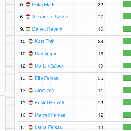
6.
Bóka Márk
32
6.
Alexandra Szabó
27
9.
Danek Rapant
16
10.
Kata Tóth
29
10.
Pannigger
16
12.
Márton Gábor
10
13.
Ella Farkas
36
13.
Atomicce
11
13.
Kristóf Horváth
23
16.
Marcell Farkas
12
17.
Laura Farkas
14