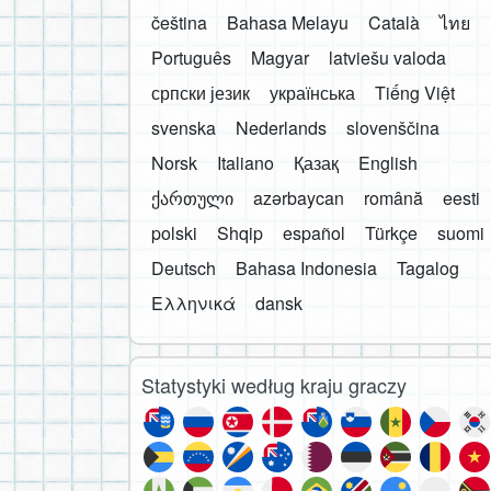
čeština
Bahasa Melayu
Català
ไทย
Português
Magyar
latviešu valoda
српски језик
українська
Tiếng Việt
svenska
Nederlands
slovenščina
Norsk
Italiano
Қазақ
English
ქართული
azərbaycan
română
eesti
polski
Shqip
español
Türkçe
suomi
Deutsch
Bahasa Indonesia
Tagalog
Ελληνικά
dansk
Statystyki według kraju graczy