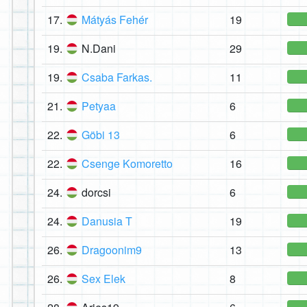
17.
Mátyás Fehér
19
19.
N.Dani
29
19.
Csaba Farkas.
11
21.
Petyaa
6
22.
Göbi 13
6
22.
Csenge Komoretto
16
24.
dorcsi
6
24.
Danusia T
19
26.
Dragoonim9
13
26.
Sex Elek
8