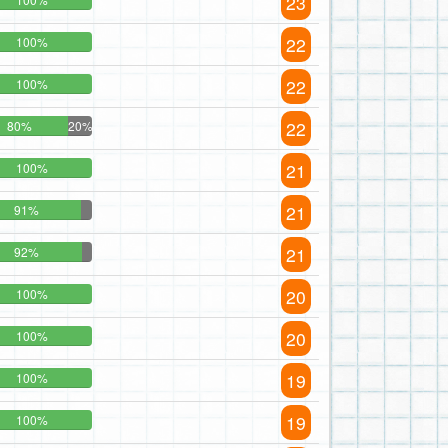
23
22
100%
22
100%
22
80%
20%
21
100%
21
91%
21
92%
20
100%
20
100%
19
100%
19
100%