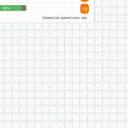
15
86%
Statistics are updated every ~day