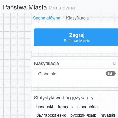
Państwa Miasta
Gra słowna
Strona główna
Klasyfikacja
Zagraj
Państwa Miasta
Klasyfikacja
Globalnie
5M+
Statystyki według języka gry
bosanski
français
slovenčina
български език
русский язык
hrvatski