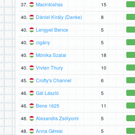
37.
Macintoshss
15
40.
Dániel Király (Danke)
8
40.
Lengyel Bence
5
40.
cigány
5
40.
Mónika Szalai
18
40.
Vivien Thury
10
45.
Crofty's Channel
6
46.
Gál László
5
46.
Bene 1625
11
48.
Alexandra Zsólyomi
5
48.
Anna Géresi
5