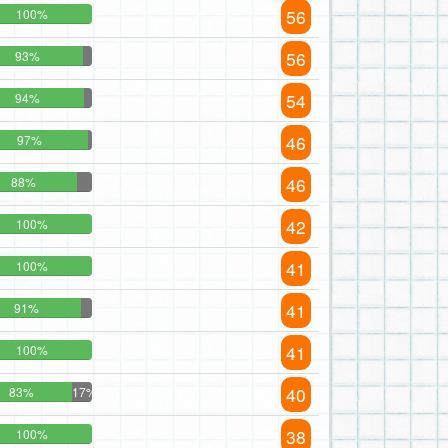
56
100%
56
93%
54
94%
46
97%
46
88%
42
100%
41
100%
41
91%
41
100%
40
83%
17%
38
100%