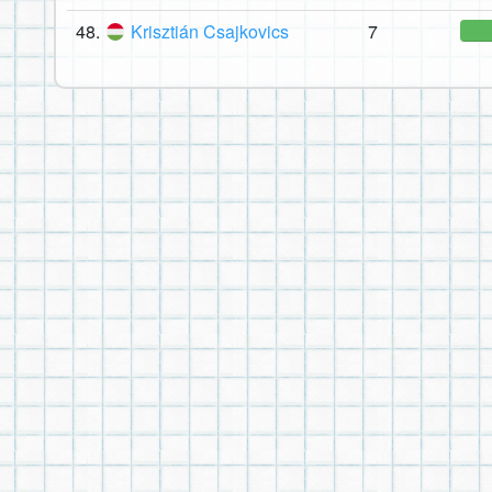
48.
Krisztián Csajkovics
7