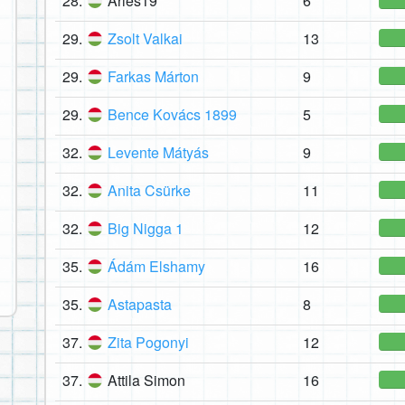
28.
Aries19
6
29.
Zsolt Valkai
13
29.
Farkas Márton
9
29.
Bence Kovács 1899
5
32.
Levente Mátyás
9
32.
Anita Csürke
11
32.
Big Nigga 1
12
35.
Ádám Elshamy
16
35.
Astapasta
8
37.
Zita Pogonyi
12
37.
Attila Simon
16