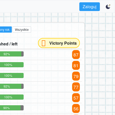
Zaloguj
ony rok
Wszystkie
Victory Points
shed / left
87
92%
81
100%
79
100%
77
92%
57
100%
56
90%