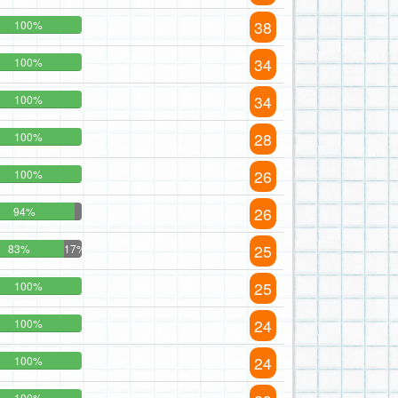
38
100%
34
100%
34
100%
28
100%
26
100%
26
94%
25
83%
17%
25
100%
24
100%
24
100%
100%