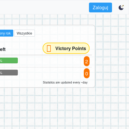
Zaloguj
ony rok
Wszystkie
Victory Points
eft
2
%
0
%
Statistics are updated every ~day