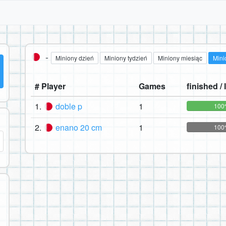
-
Miniony dzień
Miniony tydzień
Miniony miesiąc
Mini
# Player
Games
finished / l
1.
doble p
1
100
2.
enano 20 cm
1
100