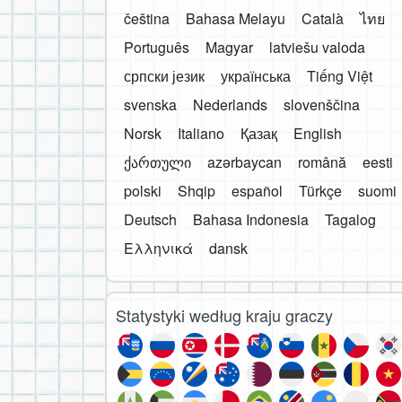
čeština
Bahasa Melayu
Català
ไทย
Português
Magyar
latviešu valoda
српски језик
українська
Tiếng Việt
svenska
Nederlands
slovenščina
Norsk
Italiano
Қазақ
English
ქართული
azərbaycan
română
eesti
polski
Shqip
español
Türkçe
suomi
Deutsch
Bahasa Indonesia
Tagalog
Ελληνικά
dansk
Statystyki według kraju graczy