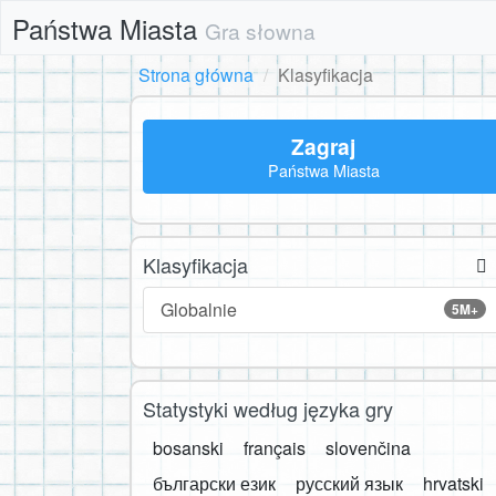
Państwa Miasta
Gra słowna
Strona główna
Klasyfikacja
Zagraj
Państwa Miasta
Klasyfikacja
Globalnie
5M+
Statystyki według języka gry
bosanski
français
slovenčina
български език
русский язык
hrvatski