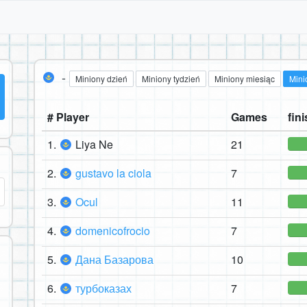
-
Miniony dzień
Miniony tydzień
Miniony miesiąc
Mini
# Player
Games
fini
1.
Liya Ne
21
2.
gustavo la ciola
7
3.
Ocul
11
4.
domenicofrocio
7
5.
Дана Базарова
10
6.
турбоказах
7