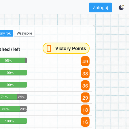
Zaloguj
ony rok
Wszystkie
Victory Points
shed / left
49
95%
38
100%
36
100%
29
71%
29%
18
80%
20%
16
100%