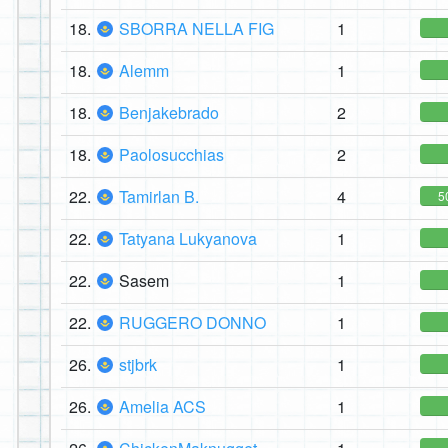
18.
SBORRA NELLA FIG
1
18.
Alemm
1
18.
Benjakebrado
2
18.
Paolosucchias
2
22.
Tamirlan B.
4
5
22.
Tatyana Lukyanova
1
22.
Sasem
1
22.
RUGGERO DONNO
1
26.
stjbrk
1
26.
Amelia ACS
1