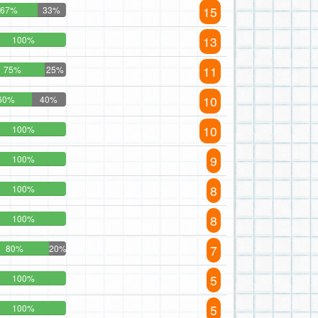
15
67%
33%
13
100%
11
75%
25%
10
60%
40%
10
100%
9
100%
8
100%
8
100%
7
80%
20%
5
100%
5
100%