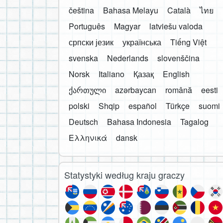
čeština
Bahasa Melayu
Català
ไทย
Português
Magyar
latviešu valoda
српски језик
українська
Tiếng Việt
svenska
Nederlands
slovenščina
Norsk
Italiano
Қазақ
English
ქართული
azərbaycan
română
eesti
polski
Shqip
español
Türkçe
suomi
Deutsch
Bahasa Indonesia
Tagalog
Ελληνικά
dansk
Statystyki według kraju graczy