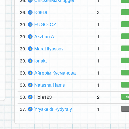
26.
ChickenMaknugget
1
26.
K09Di
2
30.
FUGOLOZ
1
30.
Akzhan A.
1
30.
Marat Ilyassov
1
30.
for akt
1
30.
Айгерім Құсманова
1
30.
Natasha Hams
1
30.
Hola123
2
5
37.
Yryskeldi Kydyraly
1