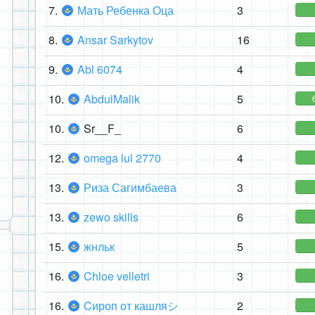
7.
Мать Ребенка Оца
3
8.
Ansar Sarkytov
16
9.
Abl 6074
4
10.
AbdulMalik
5
10.
Sr__F_
6
12.
omega lul 2770
4
13.
Риза Сагимбаева
3
13.
zewo skills
6
15.
жнльк
5
16.
Chloe velletri
3
16.
Cироп оᴛ кашляシ
2