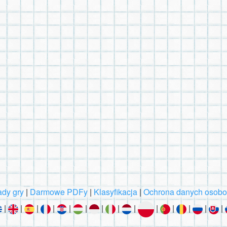
dy gry
|
Darmowe PDFy
|
Klasyfikacja
|
Ochrona danych osob
|
|
|
|
|
|
|
|
|
|
|
|
|
|