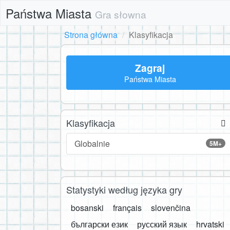
Państwa Miasta
Gra słowna
Strona główna
Klasyfikacja
Zagraj
Państwa Miasta
Klasyfikacja
Globalnie
5M+
Statystyki według języka gry
bosanski
français
slovenčina
български език
русский язык
hrvatski