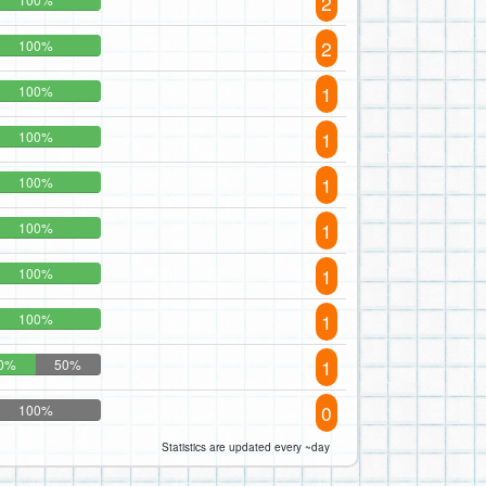
2
2
100%
1
100%
1
100%
1
100%
1
100%
1
100%
1
100%
1
0%
50%
0
100%
Statistics are updated every ~day