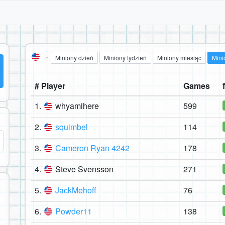
-
Miniony dzień
Miniony tydzień
Miniony miesiąc
Mini
# Player
Games
1.
whyamihere
599
2.
squimbel
114
3.
Cameron Ryan 4242
178
4.
Steve Svensson
271
5.
JackMehoff
76
6.
Powder11
138