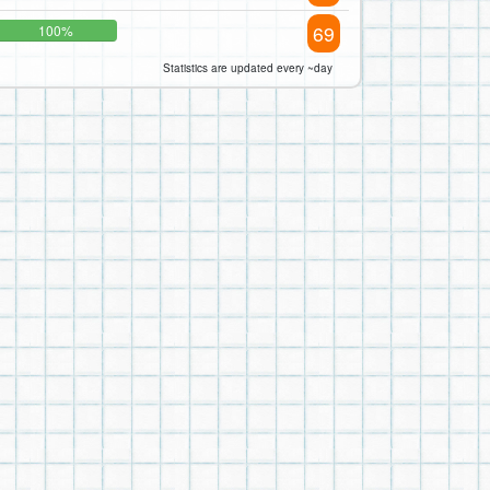
69
100%
Statistics are updated every ~day