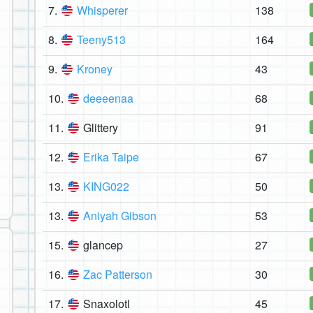
7.
Whisperer
138
8.
Teeny513
164
9.
Kroney
43
10.
deeeenaa
68
11.
Glittery
91
12.
Erika Taipe
67
13.
KING022
50
13.
Aniyah Gibson
53
15.
glancep
27
16.
Zac Patterson
30
17.
Snaxolotl
45