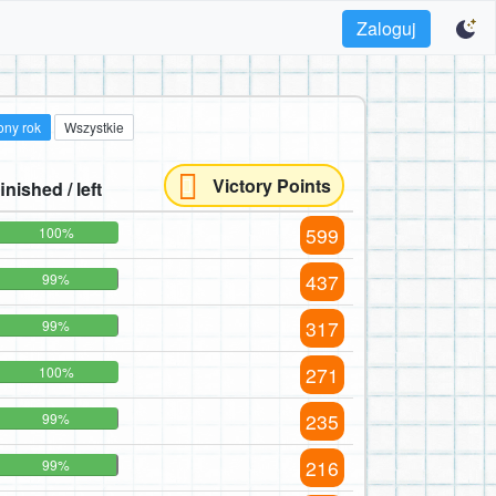
Zaloguj
ony rok
Wszystkie
Victory Points
finished / left
599
100%
437
99%
317
99%
271
100%
235
99%
216
99%