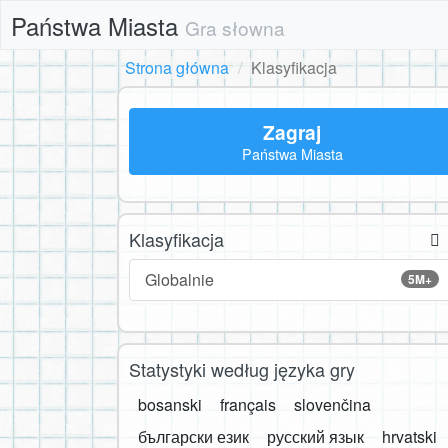
Państwa Miasta
Gra słowna
Strona główna
Klasyfikacja
Zagraj
Państwa Miasta
Klasyfikacja
Globalnie
5M+
Statystyki według języka gry
bosanski
français
slovenčina
български език
русский язык
hrvatski