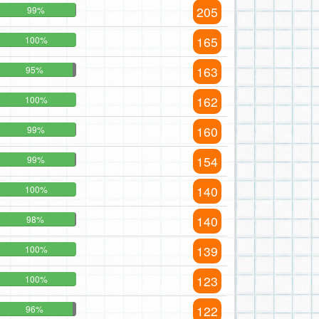
205
99%
165
100%
163
95%
162
100%
160
99%
154
99%
140
100%
140
98%
139
100%
123
100%
122
96%