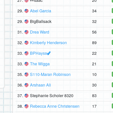
27.
👀saac
20
29.
Abel Garcia
34
29.
BigBallsack
32
31.
Drea Ward
56
32.
Kimberly Henderson
89
33.
BPHayss🦖
22
33.
The Wigga
21
35.
S110-Maran Robinson
10
36.
Arshaan Ali
30
37.
Stephanie Scholer 8320
83
38.
Rebecca Anne Christensen
17