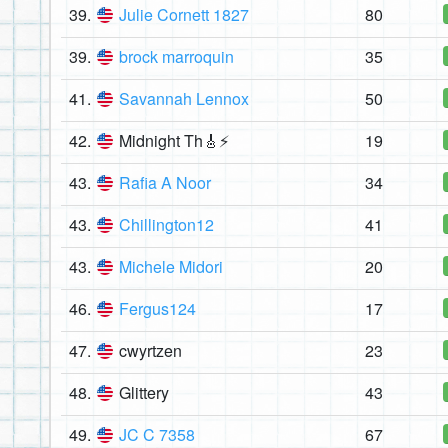
39.
Julie Cornett 1827
80
39.
brock marroquin
35
41.
Savannah Lennox
50
42.
Midnight Th🎸⚡
19
43.
Rafia A Noor
34
43.
Chillington12
41
43.
Michele Midori
20
46.
Fergus124
17
47.
cwyrtzen
23
48.
Glittery
43
49.
JC C 7358
67