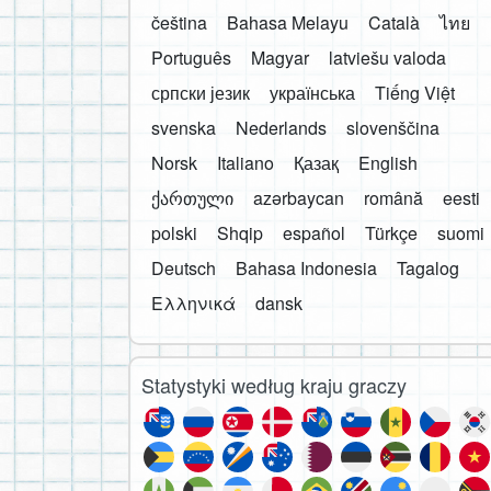
čeština
Bahasa Melayu
Català
ไทย
Português
Magyar
latviešu valoda
српски језик
українська
Tiếng Việt
svenska
Nederlands
slovenščina
Norsk
Italiano
Қазақ
English
ქართული
azərbaycan
română
eesti
polski
Shqip
español
Türkçe
suomi
Deutsch
Bahasa Indonesia
Tagalog
Ελληνικά
dansk
Statystyki według kraju graczy