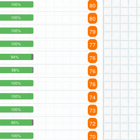
80
100%
80
100%
79
100%
77
100%
76
94%
76
98%
76
100%
74
100%
73
100%
72
95%
70
100%