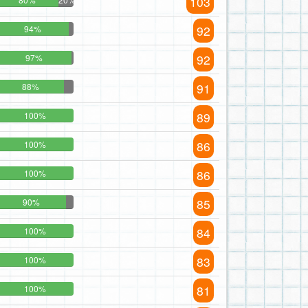
103
92
94%
92
97%
91
88%
89
100%
86
100%
86
100%
85
90%
84
100%
83
100%
81
100%