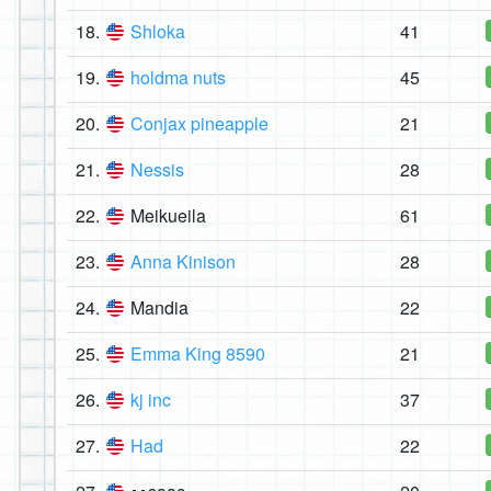
18.
Shloka
41
19.
holdma nuts
45
20.
Conjax pineapple
21
21.
Nessis
28
22.
Meikueila
61
23.
Anna Kinison
28
24.
Mandia
22
25.
Emma King 8590
21
26.
kj inc
37
27.
Had
22