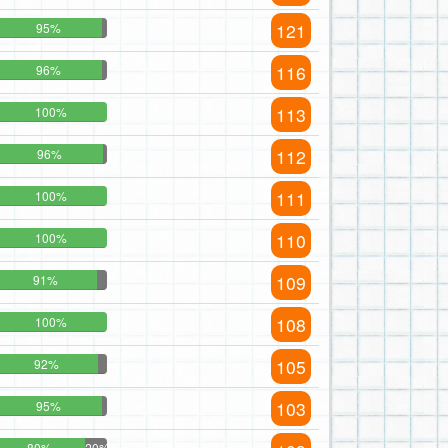
121
95%
116
96%
113
100%
112
96%
111
100%
110
100%
109
91%
108
100%
105
92%
103
95%
80%
20%