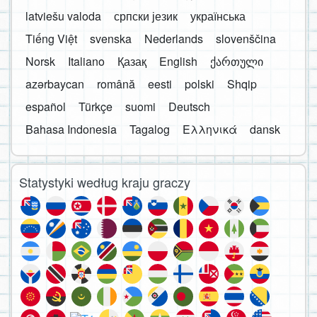
latviešu valoda
српски језик
українська
Tiếng Việt
svenska
Nederlands
slovenščina
Norsk
Italiano
Қазақ
English
ქართული
azərbaycan
română
eesti
polski
Shqip
español
Türkçe
suomi
Deutsch
Bahasa Indonesia
Tagalog
Ελληνικά
dansk
Statystyki według kraju graczy