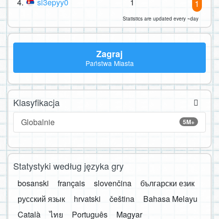
4.
sl3epyy0
1
1
Statistics are updated every ~day
Zagraj
Państwa Miasta
Klasyfikacja
Globalnie
5M+
Statystyki według języka gry
bosanski
français
slovenčina
български език
русский язык
hrvatski
čeština
Bahasa Melayu
Català
ไทย
Português
Magyar