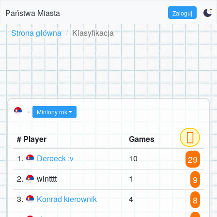
Państwa Miasta
Zaloguj
Strona główna
Klasyfikacja
-
Miniony rok
# Player
Games
1.
Dereeck :v
10
29
2.
wintttt
1
9
3.
Konrad kierownik
4
8