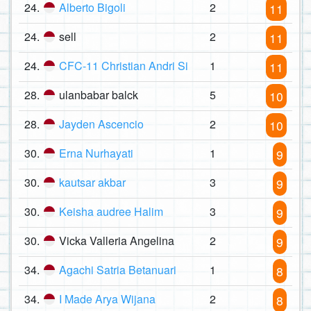
24.
Alberto Bigoli
2
11
24.
sell
2
11
24.
CFC-11 Christian Andri Si
1
11
28.
ulanbabar balck
5
10
28.
Jayden Ascencio
2
10
30.
Erna Nurhayati
1
9
30.
kautsar akbar
3
9
30.
Keisha audree Halim
3
9
30.
Vicka Valleria Angelina
2
9
34.
Agachi Satria Betanuari
1
8
34.
I Made Arya Wijana
2
8