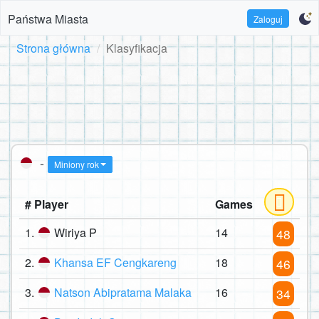
Państwa Miasta
Zaloguj
Strona główna
Klasyfikacja
-
Miniony rok
# Player
Games
1.
Wiriya P
14
48
2.
Khansa EF Cengkareng
18
46
3.
Natson Abipratama Malaka
16
34