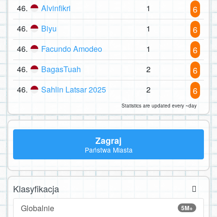
46.
Alvinfikri
1
6
46.
Biyu
1
6
46.
Facundo Amodeo
1
6
46.
BagasTuah
2
6
46.
Sahlin Latsar 2025
2
6
Statistics are updated every ~day
Zagraj
Państwa Miasta
Klasyfikacja
Globalnie
5M+