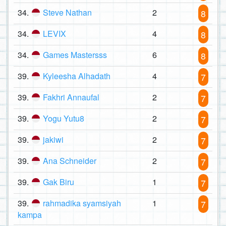
34.
Steve Nathan
2
8
34.
LEVIX
4
8
34.
Games Mastersss
6
8
39.
Kyleesha Alhadath
4
7
39.
Fakhri Annaufal
2
7
39.
Yogu Yutu8
2
7
39.
jakiwi
2
7
39.
Ana Schneider
2
7
39.
Gak Biru
1
7
39.
rahmadika syamsiyah
1
7
kampa