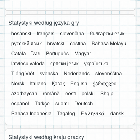
Statystyki według języka gry
bosanski
français
slovenčina
български език
русский язык
hrvatski
čeština
Bahasa Melayu
Català
ไทย
Português
Magyar
latviešu valoda
српски језик
українська
Tiếng Việt
svenska
Nederlands
slovenščina
Norsk
Italiano
Қазақ
English
ქართული
azərbaycan
română
eesti
polski
Shqip
español
Türkçe
suomi
Deutsch
Bahasa Indonesia
Tagalog
Ελληνικά
dansk
Statystyki według kraju graczy