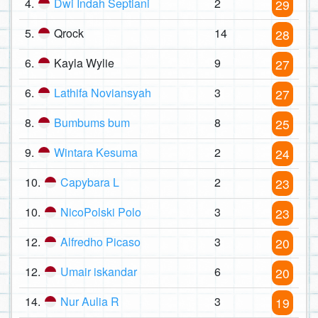
4.
Dwi Indah Septiani
2
29
5.
Qrock
14
28
6.
Kayla Wylie
9
27
6.
Lathifa Noviansyah
3
27
8.
Bumbums bum
8
25
9.
Wintara Kesuma
2
24
10.
Capybara L
2
23
10.
NicoPolski Polo
3
23
12.
Alfredho Picaso
3
20
12.
Umair iskandar
6
20
14.
Nur Aulia R
3
19