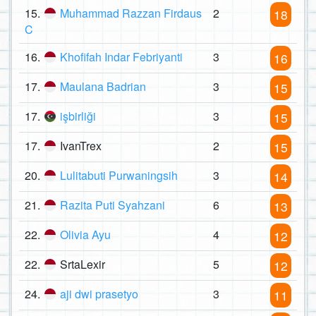
15.
Muhammad Razzan Firdaus
2
18
C
16.
Khofifah Indar Febriyanti
3
16
17.
Maulana Badrian
3
15
17.
işbirliği
3
15
17.
IvanTrex
2
15
20.
Lulitabuti Purwaningsih
3
14
21.
Razita Puti Syahzani
6
13
22.
Olivia Ayu
4
12
22.
SrtaLexir
5
12
24.
aji dwi prasetyo
3
11