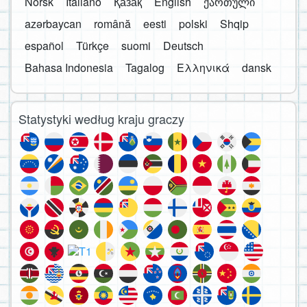
Norsk
Italiano
Қазақ
English
ქართული
azərbaycan
română
eesti
polski
Shqip
español
Türkçe
suomi
Deutsch
Bahasa Indonesia
Tagalog
Ελληνικά
dansk
Statystyki według kraju graczy