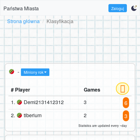
Państwa Miasta
Zaloguj
Strona główna
Klasyfikacja
-
Miniony rok
# Player
Games
1.
Demi2131412312
3
6
2.
tiberium
2
3
Statistics are updated every ~day