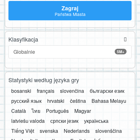
Zagraj
Państwa Miasta
Klasyfikacja
Globalnie
5M+
Statystyki według języka gry
bosanski
français
slovenčina
български език
русский язык
hrvatski
čeština
Bahasa Melayu
Català
ไทย
Português
Magyar
latviešu valoda
српски језик
українська
Tiếng Việt
svenska
Nederlands
slovenščina