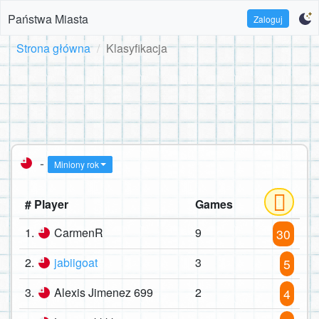
Państwa Miasta
Zaloguj
Strona główna
Klasyfikacja
-
Miniony rok
# Player
Games
1.
CarmenR
9
30
2.
jabiigoat
3
5
3.
Alexis Jimenez 699
2
4