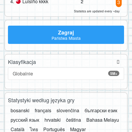
4.
Luisiño kkkk
2
3
Statistics are updated every ~day
Zagraj
Państwa Miasta
Klasyfikacja
Globalnie
5M+
Statystyki według języka gry
bosanski
français
slovenčina
български език
русский язык
hrvatski
čeština
Bahasa Melayu
Català
ไทย
Português
Magyar