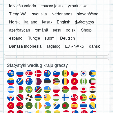
latviešu valoda
српски језик
українська
Tiếng Việt
svenska
Nederlands
slovenščina
Norsk
Italiano
Қазақ
English
ქართული
azərbaycan
română
eesti
polski
Shqip
español
Türkçe
suomi
Deutsch
Bahasa Indonesia
Tagalog
Ελληνικά
dansk
Statystyki według kraju graczy