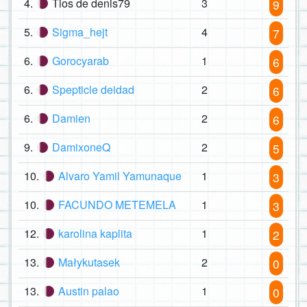
4.
Tios de denis79
3
9
5.
Sigma_hejt
4
7
6.
Gorocyarab
1
6
6.
Spepticle deidad
2
6
6.
Damien
2
6
9.
DamixoneQ
2
5
10.
Alvaro Yamil Yamunaque
1
3
10.
FACUNDO METEMELA
1
3
12.
karolina kaplita
1
2
13.
Małykutasek
2
0
13.
Austin palao
1
0