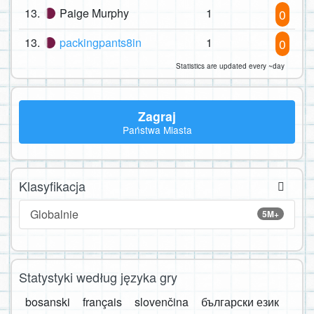
13.
Paige Murphy
1
0
13.
packingpants8in
1
0
Statistics are updated every ~day
Zagraj
Państwa Miasta
Klasyfikacja
Globalnie
5M+
Statystyki według języka gry
bosanski
français
slovenčina
български език