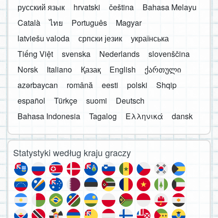
русский язык
hrvatski
čeština
Bahasa Melayu
Català
ไทย
Português
Magyar
latviešu valoda
српски језик
українська
Tiếng Việt
svenska
Nederlands
slovenščina
Norsk
Italiano
Қазақ
English
ქართული
azərbaycan
română
eesti
polski
Shqip
español
Türkçe
suomi
Deutsch
Bahasa Indonesia
Tagalog
Ελληνικά
dansk
Statystyki według kraju graczy