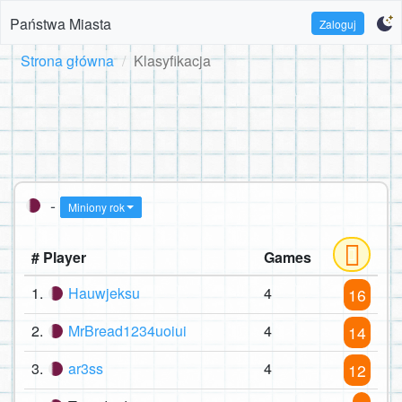
Państwa Miasta
Zaloguj
Strona główna
Klasyfikacja
-
Miniony rok
# Player
Games
1.
Hauwjeksu
4
16
2.
MrBread1234uoiui
4
14
3.
ar3ss
4
12