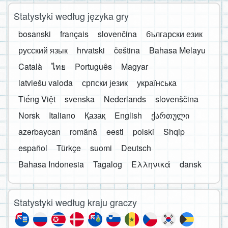
Statystyki według języka gry
bosanski
français
slovenčina
български език
русский язык
hrvatski
čeština
Bahasa Melayu
Català
ไทย
Português
Magyar
latviešu valoda
српски језик
українська
Tiếng Việt
svenska
Nederlands
slovenščina
Norsk
Italiano
Қазақ
English
ქართული
azərbaycan
română
eesti
polski
Shqip
español
Türkçe
suomi
Deutsch
Bahasa Indonesia
Tagalog
Ελληνικά
dansk
Statystyki według kraju graczy