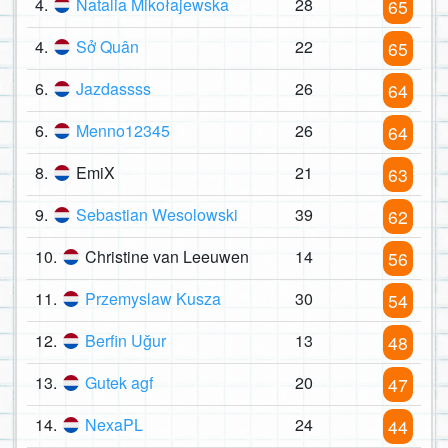
4.
Natalia Mikołajewska
28
65
4.
Sở Quân
22
65
6.
Jazdassss
26
64
6.
Menno12345
26
64
8.
EmiX
21
63
9.
Sebastian Wesolowski
39
62
10.
Christine van Leeuwen
14
56
11.
Przemyslaw Kusza
30
54
12.
Berfin Uğur
13
48
13.
Gutek agf
20
47
14.
NexaPL
24
44