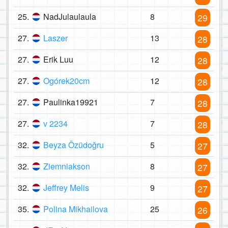
25.
NadJulaulaula
8
29
27.
Laszer
13
28
27.
Erik Luu
12
28
27.
Ogórek20cm
12
28
27.
Paulinka19921
7
28
27.
v 2234
7
28
32.
Beyza Özüdoğru
5
27
32.
Ziemniakson
8
27
32.
Jeffrey Melis
9
27
35.
Polina Mikhailova
25
26