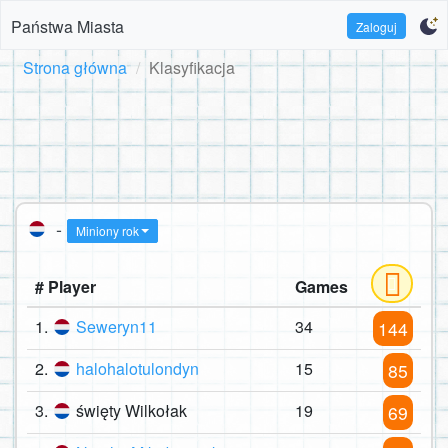
Państwa Miasta
Zaloguj
Strona główna
Klasyfikacja
-
Miniony rok
# Player
Games
1.
Seweryn11
34
144
2.
halohalotulondyn
15
85
3.
święty Wilkołak
19
69