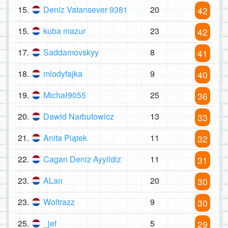
15.
Deniz Vatansever 9381
20
42
15.
kuba mazur
23
42
17.
Saddamovskyy
8
41
18.
mlodyfajka
9
40
19.
Michał9055
25
36
20.
Dawid Narbutowicz
13
33
21.
Anita Piątek
11
32
22.
Cagan Deniz Ayyildiz
11
31
23.
ALan
20
30
23.
Woltrazz
9
30
25.
_jef
5
29