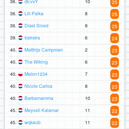
36.
dEvvY
10
25
36.
Lili Palka
8
25
36.
Disel Sined
8
25
39.
tratratra
6
24
40.
Matthijs Campman
2
23
40.
The Wiking
6
23
40.
Melon1234
7
23
40.
Nicole Carlos
8
23
40.
Barbamamma
10
23
45.
Meyveli Kalamar
11
22
45.
wqkeub
11
22