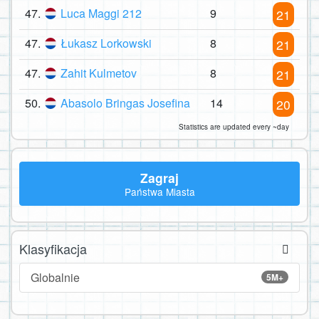
47.
Luca Maggi 212
9
21
47.
Łukasz Lorkowski
8
21
47.
Zahit Kulmetov
8
21
50.
Abasolo Bringas Josefina
14
20
Statistics are updated every ~day
Zagraj
Państwa Miasta
Klasyfikacja
Globalnie
5M+