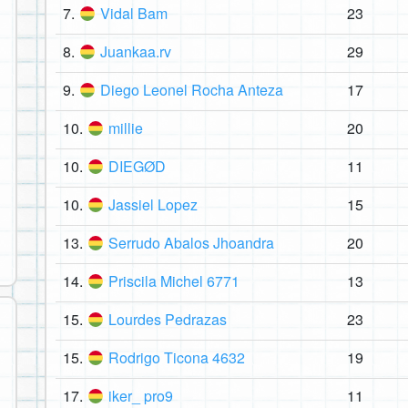
7.
Vidal Bam
23
8.
Juankaa.rv
29
9.
Diego Leonel Rocha Anteza
17
10.
millie
20
10.
DIEGØD
11
10.
Jassiel Lopez
15
13.
Serrudo Abalos Jhoandra
20
14.
Priscila Michel 6771
13
15.
Lourdes Pedrazas
23
15.
Rodrigo Ticona 4632
19
17.
iker_ pro9
11