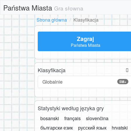
Państwa Miasta
Gra słowna
Strona główna
Klasyfikacja
Zagraj
Państwa Miasta
Klasyfikacja
Globalnie
5M+
Statystyki według języka gry
bosanski
français
slovenčina
български език
русский язык
hrvatski