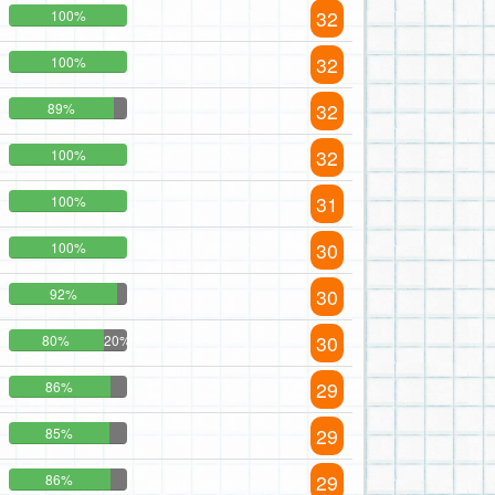
32
100%
32
100%
32
89%
32
100%
31
100%
30
100%
30
92%
30
80%
20%
29
86%
29
85%
29
86%