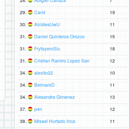
28.
Abigail Canaza
7
29.
CamI
19
30.
AlcidesUwU
11
31.
Daniel Quinteros Orozco
15
31.
FryfayeroSiu
18
31.
Cristian Ramiro Lopez San
12
34.
alexito22
10
34.
BeimarxD
11
34.
Alesandra Gimenez
13
37.
p4n
12
38.
Misael Hurtado Inca
11