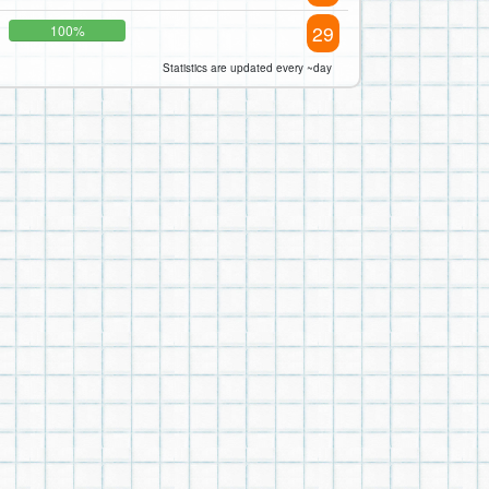
29
100%
Statistics are updated every ~day