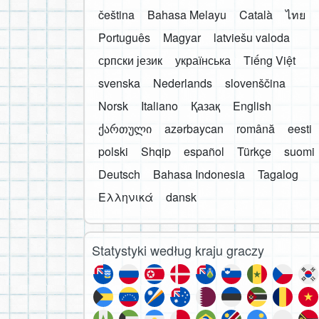
čeština
Bahasa Melayu
Català
ไทย
Português
Magyar
latviešu valoda
српски језик
українська
Tiếng Việt
svenska
Nederlands
slovenščina
Norsk
Italiano
Қазақ
English
ქართული
azərbaycan
română
eesti
polski
Shqip
español
Türkçe
suomi
Deutsch
Bahasa Indonesia
Tagalog
Ελληνικά
dansk
Statystyki według kraju graczy