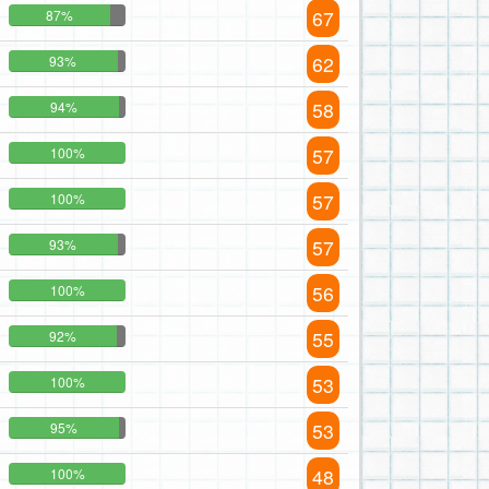
67
87%
62
93%
58
94%
57
100%
57
100%
57
93%
56
100%
55
92%
53
100%
53
95%
48
100%