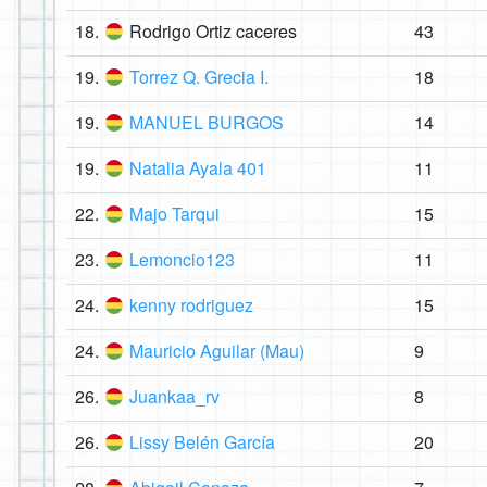
18.
Rodrigo Ortiz caceres
43
19.
Torrez Q. Grecia I.
18
19.
MANUEL BURGOS
14
19.
Natalia Ayala 401
11
22.
Majo Tarqui
15
23.
Lemoncio123
11
24.
kenny rodriguez
15
24.
Mauricio Aguilar (Mau)
9
26.
Juankaa_rv
8
26.
Lissy Belén García
20