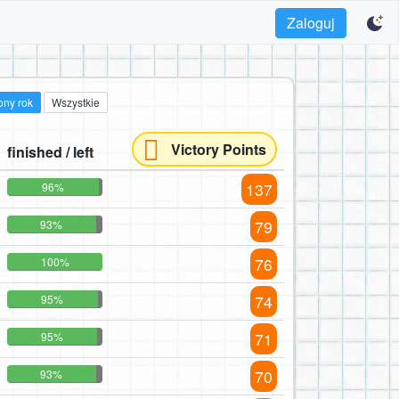
Zaloguj
ony rok
Wszystkie
Victory Points
finished / left
137
96%
79
93%
76
100%
74
95%
71
95%
70
93%