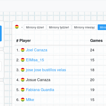
-
Miniony dzień
Miniony tydzień
Miniony miesiąc
Mini
# Player
Games
1.
Joel Canaza
24
2.
ElMisa_15
15
3.
jose jose bustillos velas
18
4.
Josue Canaza
20
5.
Fabiana Guardia
19
6.
MIke
15