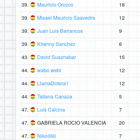
39.
Mauricio Orozco
18
39.
Misael Mauricio Saavedra
12
39.
Juan Luis Barrancos
9
39.
Khenny Sanchez
6
43.
David Suaznabar
15
44.
wabo webi
12
44.
LlamaDotera1
12
44.
Tatiana Canaza
5
47.
Luis Calcina
7
47.
GABRIELA ROCIO VALENCIA
20
47.
Niko360
7