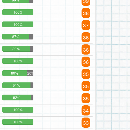
39
38
100%
37
100%
36
87%
36
89%
36
100%
35
80%
20%
35
91%
35
92%
34
100%
33
100%