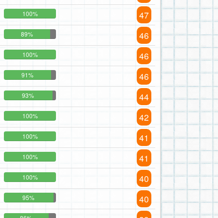
47
100%
46
89%
46
100%
46
91%
44
93%
42
100%
41
100%
41
100%
40
100%
40
95%
86%