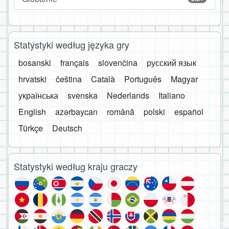
Statystyki według języka gry
bosanski
français
slovenčina
русский язык
hrvatski
čeština
Català
Português
Magyar
українська
svenska
Nederlands
Italiano
English
azərbaycan
română
polski
español
Türkçe
Deutsch
Statystyki według kraju graczy