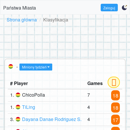
Państwa Miasta
Zaloguj
Strona główna
Klasyfikacja
-
Miniony tydzień
# Player
Games
1.
ChicoPolla
7
18
1.
TiLing
4
18
3.
Dayana Danae Rodriguez S.
4
17