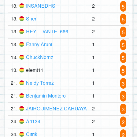
13.
INSANEDHS
2
5
13.
Sher
2
5
13.
REY_ DANTE_666
2
5
13.
Fanny Aruni
1
5
13.
ChuckNorriz
1
5
13.
elemt11
1
5
21.
Neldy Torrez
1
3
21.
Benjamín Montero
1
3
21.
JAIRO JIMENEZ CAHUAYA
2
3
24.
Ari134
2
2
24.
Citrik
1
2