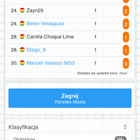
24.
Zayn25
1
2
24.
Belen Velasquez
1
2
28.
Camila Choque Lima
1
1
28.
Diego_9
1
1
30.
Manuel Velasco 5633
1
0
Statistics are updated every ~hour
Zagraj
Państwa Miasta
Klasyfikacja
Globalnie
5M+