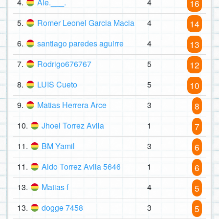
4.
Ale.___.
4
16
5.
Romer Leonel Garcia Macia
4
14
6.
santiago paredes aguirre
4
13
7.
Rodrigo676767
5
12
8.
LUIS Cueto
5
10
9.
Matias Herrera Arce
3
8
10.
Jhoel Torrez Avila
1
7
11.
BM Yamil
3
6
11.
Aldo Torrez Avila 5646
1
6
13.
Matias f
4
5
13.
dogge 7458
3
5