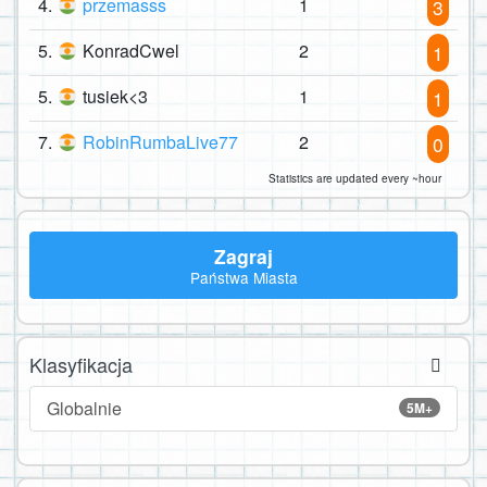
4.
przemasss
1
3
5.
KonradCwel
2
1
5.
tusiek<3
1
1
7.
RobinRumbaLive77
2
0
Statistics are updated every ~hour
Zagraj
Państwa Miasta
Klasyfikacja
Globalnie
5M+