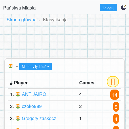
Państwa Miasta
Zaloguj
Strona główna
Klasyfikacja
-
Miniony tydzień
# Player
Games
1.
ANTIJAIRO
4
14
2.
czoko999
2
5
3.
Gregory zaskocz
1
4