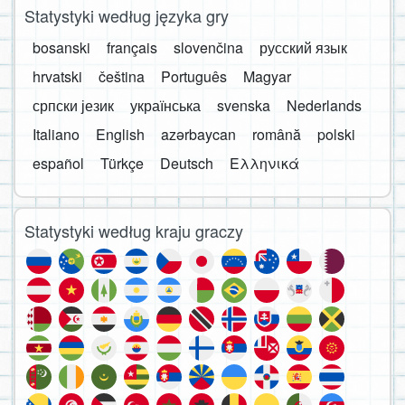
Statystyki według języka gry
bosanski
français
slovenčina
русский язык
hrvatski
čeština
Português
Magyar
српски језик
українська
svenska
Nederlands
Italiano
English
azərbaycan
română
polski
español
Türkçe
Deutsch
Ελληνικά
Statystyki według kraju graczy