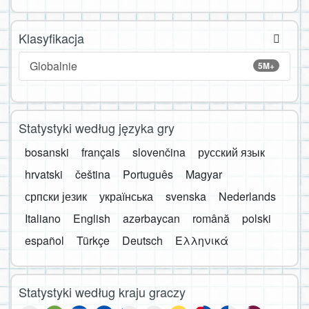
Klasyfikacja
Globalnie
5M+
Statystyki według języka gry
bosanski
français
slovenčina
русский язык
hrvatski
čeština
Português
Magyar
српски језик
українська
svenska
Nederlands
Italiano
English
azərbaycan
română
polski
español
Türkçe
Deutsch
Ελληνικά
Statystyki według kraju graczy