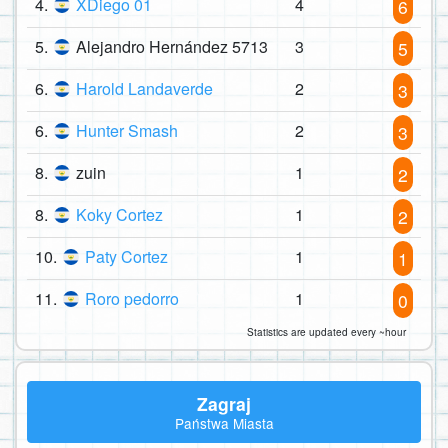
4.
XDiego 01
4
6
5.
Alejandro Hernández 5713
3
5
6.
Harold Landaverde
2
3
6.
Hunter Smash
2
3
8.
zuin
1
2
8.
Koky Cortez
1
2
10.
Paty Cortez
1
1
11.
Roro pedorro
1
0
Statistics are updated every ~hour
Zagraj
Państwa Miasta