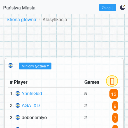
Państwa Miasta
Zaloguj
Strona główna
Klasyfikacja
-
Miniony tydzień
# Player
Games
1.
YanfriGod
5
13
2.
AGATXD
2
9
3.
debonemiyo
2
7