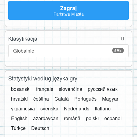
Zagraj
Państwa Miasta
Klasyfikacja
Globalnie
5M+
Statystyki według języka gry
bosanski
français
slovenčina
русский язык
hrvatski
čeština
Català
Português
Magyar
українська
svenska
Nederlands
Italiano
English
azərbaycan
română
polski
español
Türkçe
Deutsch