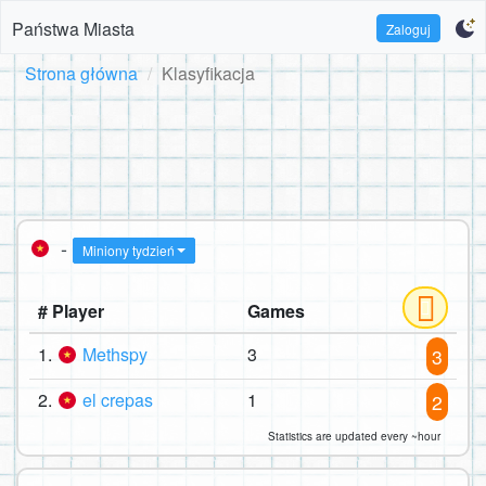
Państwa Miasta
Zaloguj
Strona główna
Klasyfikacja
-
Miniony tydzień
# Player
Games
1.
Methspy
3
3
2.
el crepas
1
2
Statistics are updated every ~hour