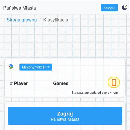
Państwa Miasta
Zaloguj
Strona główna
Klasyfikacja
-
Miniony tydzień
# Player
Games
Statistics are updated every ~hour
Zagraj
Państwa Miasta