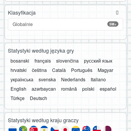
Klasyfikacja
Globalnie
5M+
Statystyki według języka gry
bosanski
français
slovenčina
русский язык
hrvatski
čeština
Català
Português
Magyar
українська
svenska
Nederlands
Italiano
English
azərbaycan
română
polski
español
Türkçe
Deutsch
Statystyki według kraju graczy