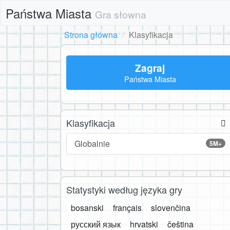
Państwa Miasta
Gra słowna
Strona główna
Klasyfikacja
Zagraj
Państwa Miasta
Klasyfikacja
Globalnie
5M+
Statystyki według języka gry
bosanski
français
slovenčina
русский язык
hrvatski
čeština