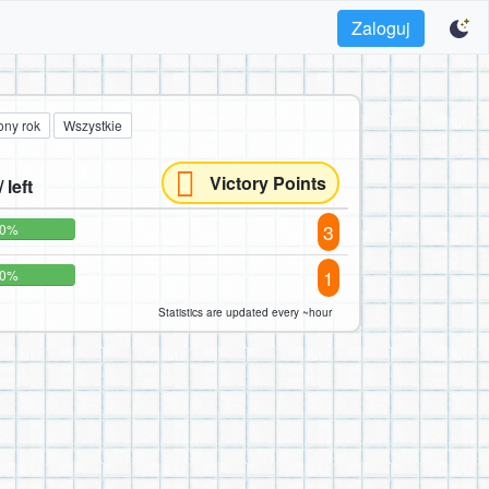
Zaloguj
ony rok
Wszystkie
Victory Points
 left
3
00%
1
00%
Statistics are updated every ~hour