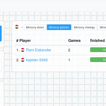
-
Miniony dzień
Miniony tydzień
Miniony miesiąc
Mini
# Player
Games
finished /
1.
Rani Eskandar
2
1
2.
kajetan 5565
1
1