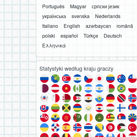
Português
Magyar
српски језик
українська
svenska
Nederlands
Italiano
English
azərbaycan
română
polski
español
Türkçe
Deutsch
Ελληνικά
Statystyki według kraju graczy