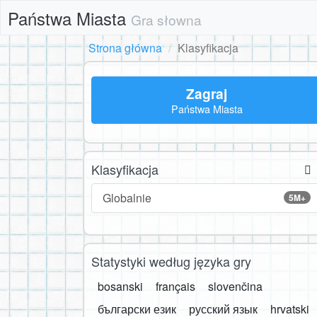
Państwa Miasta
Gra słowna
Strona główna
Klasyfikacja
Zagraj
Państwa Miasta
Klasyfikacja
Globalnie
5M+
Statystyki według języka gry
bosanski
français
slovenčina
български език
русский язык
hrvatski