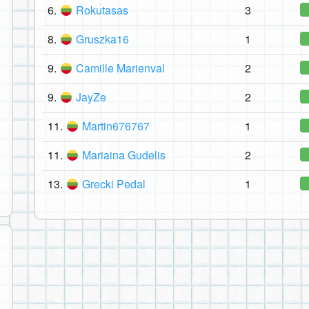
6.
Rokutasas
3
8.
Gruszka16
1
9.
Camille Marienval
2
9.
JayZe
2
11.
Martin676767
1
11.
Mariaina Gudelis
2
13.
Grecki Pedal
1