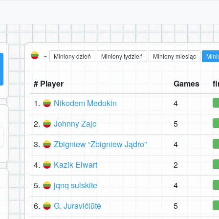
-
Miniony dzień
Miniony tydzień
Miniony miesiąc
Mini
# Player
Games
fi
1.
Nikodem Medokin
4
2.
Johnny Zajc
5
3.
Zbigniew “Zbigniew Jądro”
4
4.
Kazik Elwart
2
5.
jqnq sulskite
4
6.
G. Juravičiūtė
5