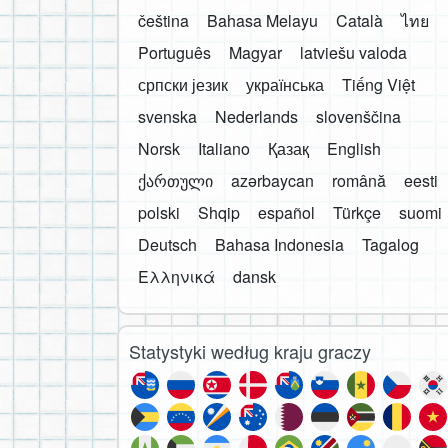
čeština
Bahasa Melayu
Català
ไทย
Português
Magyar
latviešu valoda
српски језик
українська
Tiếng Việt
svenska
Nederlands
slovenščina
Norsk
Italiano
Қазақ
English
ქართული
azərbaycan
română
eesti
polski
Shqip
español
Türkçe
suomi
Deutsch
Bahasa Indonesia
Tagalog
Ελληνικά
dansk
Statystyki według kraju graczy