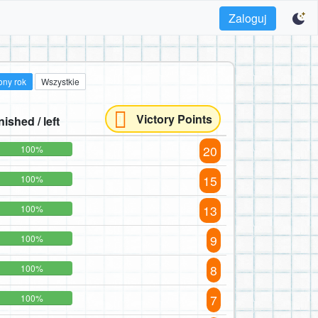
Zaloguj
ony rok
Wszystkie
Victory Points
nished / left
20
100%
15
100%
13
100%
9
100%
8
100%
7
100%