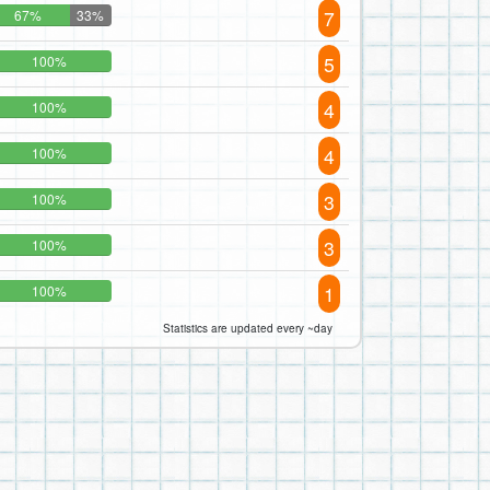
7
67%
33%
5
100%
4
100%
4
100%
3
100%
3
100%
1
100%
Statistics are updated every ~day