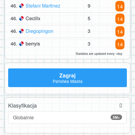
46.
Stefani Martinez
9
14
46.
Cecillx
5
14
46.
Diegopingon
3
14
46.
berryis
3
14
Statistics are updated every ~day
Zagraj
Państwa Miasta
Klasyfikacja
Globalnie
5M+