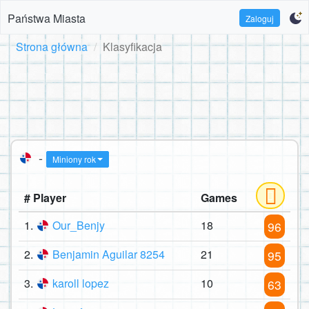
Państwa Miasta
Zaloguj
Strona główna
Klasyfikacja
-
Miniony rok
# Player
Games
1.
Our_Benjy
18
96
2.
Benjamin Aguilar 8254
21
95
3.
karoll lopez
10
63