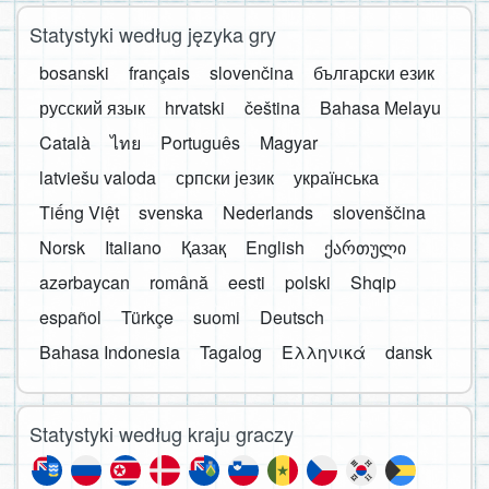
Statystyki według języka gry
bosanski
français
slovenčina
български език
русский язык
hrvatski
čeština
Bahasa Melayu
Català
ไทย
Português
Magyar
latviešu valoda
српски језик
українська
Tiếng Việt
svenska
Nederlands
slovenščina
Norsk
Italiano
Қазақ
English
ქართული
azərbaycan
română
eesti
polski
Shqip
español
Türkçe
suomi
Deutsch
Bahasa Indonesia
Tagalog
Ελληνικά
dansk
Statystyki według kraju graczy