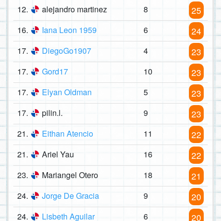
12.
alejandro martinez
8
25
16.
Iana Leon 1959
6
24
17.
DiegoGo1907
4
23
17.
Gord17
10
23
17.
Elyan Oldman
5
23
17.
pilin.l.
9
23
21.
Eithan Atencio
11
22
21.
Ariel Yau
16
22
23.
Mariangel Otero
18
21
24.
Jorge De Gracia
9
20
24.
Lisbeth Aguilar
6
20