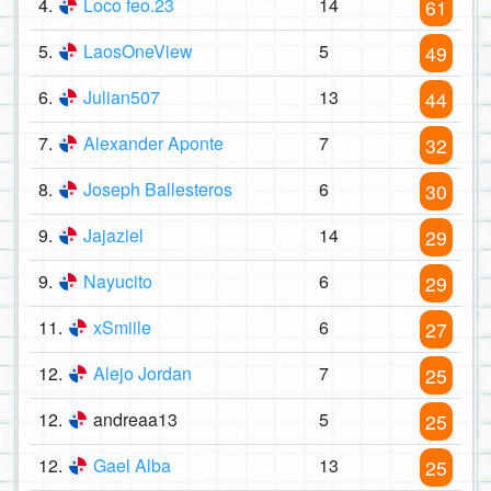
4.
Loco feo.23
14
61
5.
LaosOneView
5
49
6.
Julian507
13
44
7.
Alexander Aponte
7
32
8.
Joseph Ballesteros
6
30
9.
Jajaziel
14
29
9.
Nayucito
6
29
11.
xSmiile
6
27
12.
Alejo Jordan
7
25
12.
andreaa13
5
25
12.
Gael Alba
13
25