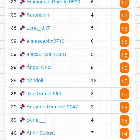
33.
Emmanuel Peralta 9530
6
17
33.
Aaronsinn
4
17
38.
Lena_kth7
5
16
39.
elmascapito0710
6
15
39.
artic90123812831
5
15
39.
Ángel Uriel
5
15
39.
Yendell
12
15
39.
Itzel García 594
2
15
39.
Eduardo Ramirez 9047
3
15
39.
Samu__
4
15
46.
Almir Suliust
7
14