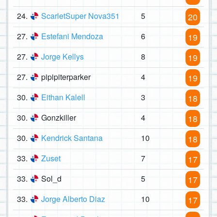
24.
ScarletSuper Nova351
5
20
27.
Estefani Mendoza
6
19
27.
Jorge Kellys
8
19
27.
pipipiterparker
4
19
30.
Eithan Kalell
3
18
30.
Gonzkiller
4
18
30.
Kendrick Santana
10
18
33.
Zuset
7
17
33.
Sol_d
5
17
33.
Jorge Alberto Diaz
10
17