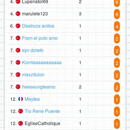
4.
Lupenator69
2
8
4.
marulete123
3
8
6.
Destroza anitos
1
4
7.
Fram el puto amo
1
2
7.
syn dziwki
1
2
7.
Konitaaaaaaaaaaa
1
2
7.
maxzitulon
1
2
7.
heeseungteamo
2
2
12.
Maytea
1
1
12.
Tio Rene Puente
1
1
12.
EgliseCatholique
1
1