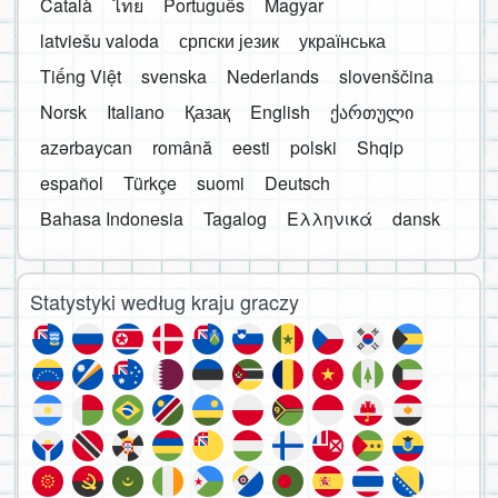
Català
ไทย
Português
Magyar
latviešu valoda
српски језик
українська
Tiếng Việt
svenska
Nederlands
slovenščina
Norsk
Italiano
Қазақ
English
ქართული
azərbaycan
română
eesti
polski
Shqip
español
Türkçe
suomi
Deutsch
Bahasa Indonesia
Tagalog
Ελληνικά
dansk
Statystyki według kraju graczy