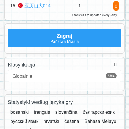
15.
亚历山大014
1
0
Statistics are updated every ~day
Zagraj
Państwa Miasta
Klasyfikacja
Globalnie
5M+
Statystyki według języka gry
bosanski
français
slovenčina
български език
русский язык
hrvatski
čeština
Bahasa Melayu