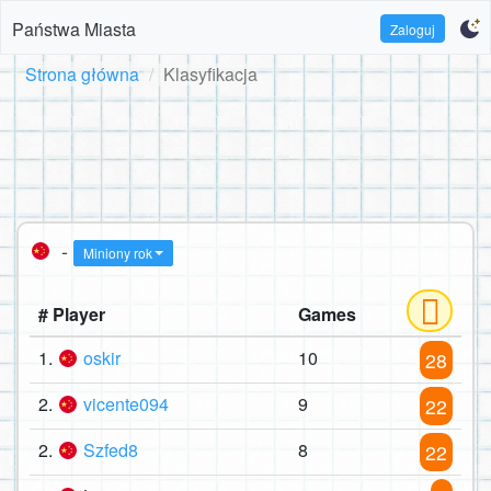
Państwa Miasta
Zaloguj
Strona główna
Klasyfikacja
-
Miniony rok
# Player
Games
1.
oskir
10
28
2.
vicente094
9
22
2.
Szfed8
8
22