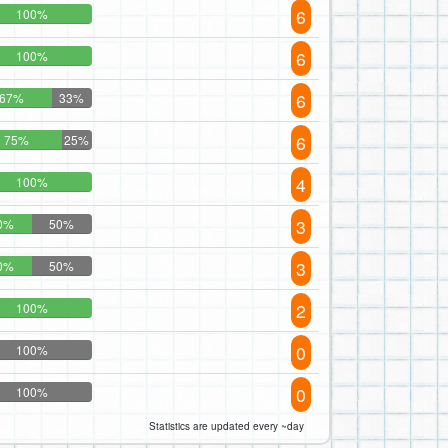
6
100%
6
100%
6
67%
33%
6
75%
25%
4
100%
3
0%
50%
3
0%
50%
2
100%
0
100%
0
100%
Statistics are updated every ~day