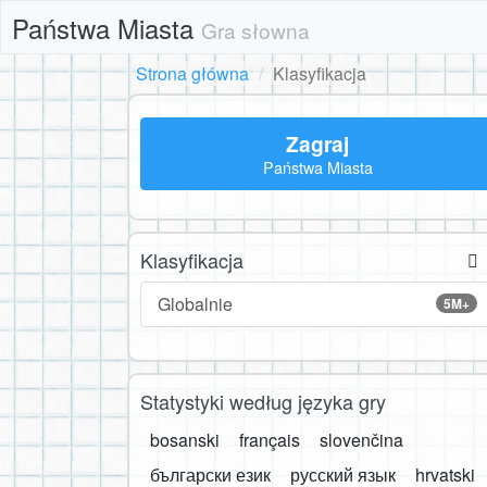
Państwa Miasta
Gra słowna
Strona główna
Klasyfikacja
Zagraj
Państwa Miasta
Klasyfikacja
Globalnie
5M+
Statystyki według języka gry
bosanski
français
slovenčina
български език
русский язык
hrvatski