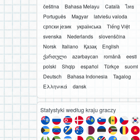
čeština
Bahasa Melayu
Català
ไทย
Português
Magyar
latviešu valoda
српски језик
українська
Tiếng Việt
svenska
Nederlands
slovenščina
Norsk
Italiano
Қазақ
English
ქართული
azərbaycan
română
eesti
polski
Shqip
español
Türkçe
suomi
Deutsch
Bahasa Indonesia
Tagalog
Ελληνικά
dansk
Statystyki według kraju graczy