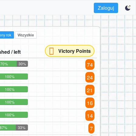
Zaloguj
ony rok
Wszystkie
Victory Points
shed / left
74
70%
30%
24
100%
21
100%
16
100%
14
100%
7
67%
33%