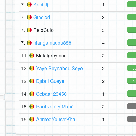
7.
Kani Jj
1
7.
Gino xd
3
7.
PeloCulo
3
7.
niangamadou888
4
11.
Metalgreymon
2
12.
Yaye Seynabou Seye
2
5
12.
Djibril Gueye
2
5
14.
Sebaa123456
1
15.
Paul valéry Mané
2
15.
AhmedYousefKhali
1