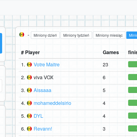
-
Miniony dzień
Miniony tydzień
Miniony miesiąc
Mini
# Player
Games
fini
1.
Votre Maitre
23
2.
viva VOX
6
3.
Aissaaa
5
4.
mohameddelsirio
4
5.
DYL
4
6.
Revann!
3