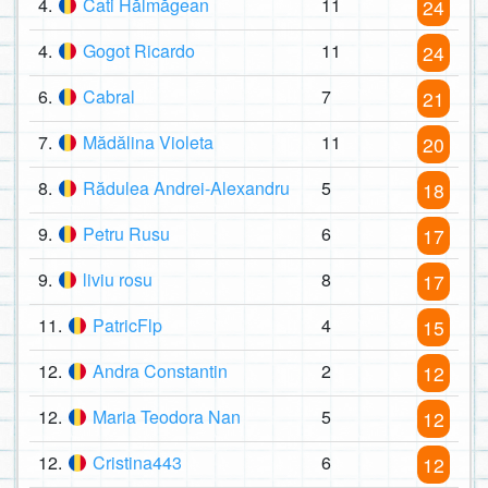
4.
Cati Hălmăgean
11
24
4.
Gogot Ricardo
11
24
6.
Cabral
7
21
7.
Mădălina Violeta
11
20
8.
Rădulea Andrei-Alexandru
5
18
9.
Petru Rusu
6
17
9.
liviu rosu
8
17
11.
PatricFlp
4
15
12.
Andra Constantin
2
12
12.
Maria Teodora Nan
5
12
12.
Cristina443
6
12