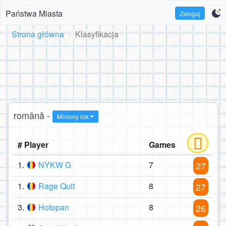
Państwa Miasta
Zaloguj
Strona główna
Klasyfikacja
română -
Miniony rok
# Player
Games
1.
NYKW G
7
27
1.
Rage Quit
8
27
3.
Hotopan
8
26