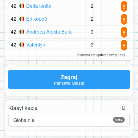
42.
Delia Ionite
2
6
42.
Edikope3
2
6
42.
Andreea Alexia Bura
3
6
42.
Valentyn
3
6
Statistics are updated every ~day
Zagraj
Państwa Miasta
Klasyfikacja
Globalnie
5M+