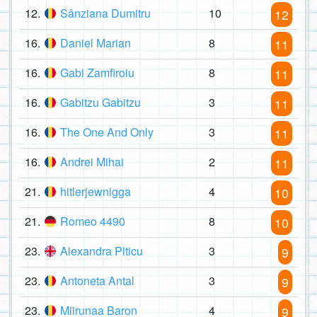
12.
Sânziana Dumitru
10
12
16.
Daniel Marian
8
11
16.
Gabi Zamfiroiu
8
11
16.
Gabitzu Gabitzu
3
11
16.
The One And Only
3
11
16.
Andrei Mihai
2
11
21.
hitlerjewnigga
4
10
21.
Romeo 4490
8
10
23.
Alexandra Piticu
3
9
23.
Antoneta Antal
3
9
23.
Miirunaa Baron
4
9