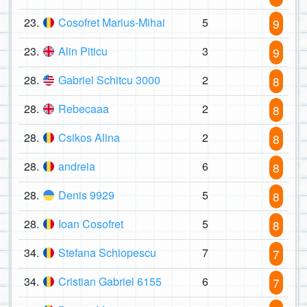
23.
Cosofret Marius-Mihai
5
9
23.
Alin Piticu
3
9
28.
Gabriel Schitcu 3000
2
8
28.
Rebecaaa
2
8
28.
Csikos Alina
2
8
28.
andreia
6
8
28.
Denis 9929
5
8
28.
Ioan Cosofret
5
8
34.
Stefana Schiopescu
7
7
34.
Cristian Gabriel 6155
6
7