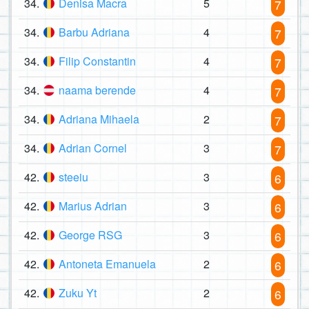
34.
Denisa Macra
5
7
34.
Barbu Adriana
4
7
34.
Filip Constantin
4
7
34.
naama berende
4
7
34.
Adriana Mihaela
2
7
34.
Adrian Cornel
3
7
42.
steeiu
3
6
42.
Marius Adrian
3
6
42.
George RSG
3
6
42.
Antoneta Emanuela
2
6
42.
Zuku Yt
2
6