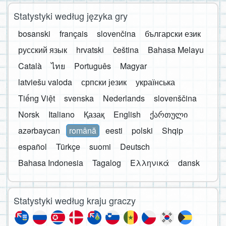
Statystyki według języka gry
bosanski
français
slovenčina
български език
русский язык
hrvatski
čeština
Bahasa Melayu
Català
ไทย
Português
Magyar
latviešu valoda
српски језик
українська
Tiếng Việt
svenska
Nederlands
slovenščina
Norsk
Italiano
Қазақ
English
ქართული
azərbaycan
română
eesti
polski
Shqip
español
Türkçe
suomi
Deutsch
Bahasa Indonesia
Tagalog
Ελληνικά
dansk
Statystyki według kraju graczy