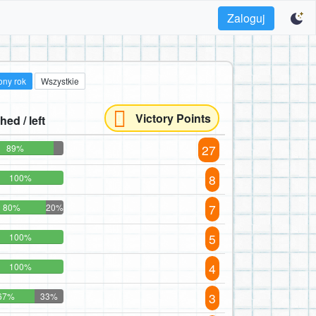
Zaloguj
ony rok
Wszystkie
Victory Points
hed / left
27
89%
8
100%
7
80%
20%
5
100%
4
100%
3
67%
33%