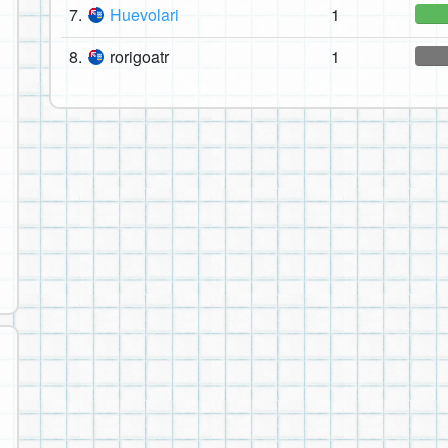
7.
Huevolari
1
8.
rorigoatr
1