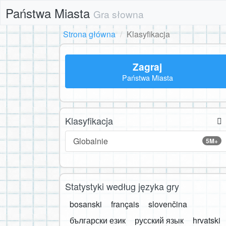
Państwa Miasta
Gra słowna
Strona główna
Klasyfikacja
Zagraj
Państwa Miasta
Klasyfikacja
Globalnie
5M+
Statystyki według języka gry
bosanski
français
slovenčina
български език
русский язык
hrvatski