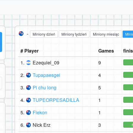
-
Miniony dzień
Miniony tydzień
Miniony miesiąc
Mini
# Player
Games
finis
1.
Ezequiel_09
9
2.
Tupapaesgei
4
3.
Pi chu long
5
4.
TUPEORPESADILLA
1
5.
Flekon
1
6.
NIck Erz
3