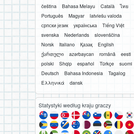
čeština
Bahasa Melayu
Català
ไทย
Português
Magyar
latviešu valoda
српски језик
українська
Tiếng Việt
svenska
Nederlands
slovenščina
Norsk
Italiano
Қазақ
English
ქართული
azərbaycan
română
eesti
polski
Shqip
español
Türkçe
suomi
Deutsch
Bahasa Indonesia
Tagalog
Ελληνικά
dansk
Statystyki według kraju graczy