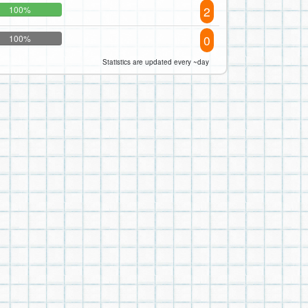
2
100%
0
100%
Statistics are updated every ~day