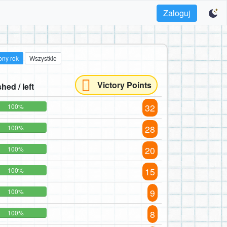
Zaloguj
ony rok
Wszystkie
Victory Points
shed / left
32
100%
28
100%
20
100%
15
100%
9
100%
8
100%