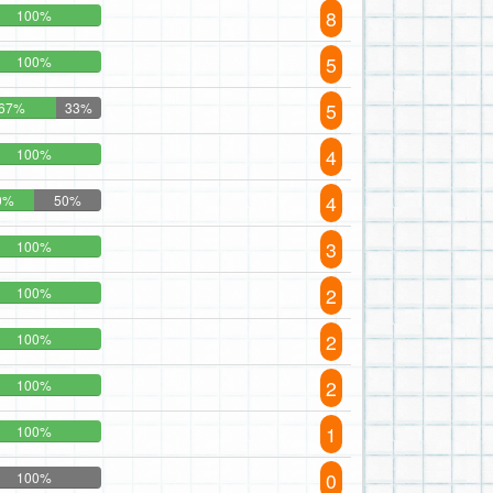
8
100%
5
100%
5
67%
33%
4
100%
4
0%
50%
3
100%
2
100%
2
100%
2
100%
1
100%
0
100%