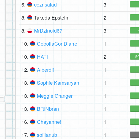
6.
cezr salad
3
8.
Takeda Epstein
2
8.
MrDzinold67
3
10.
CebollaConDiarre
1
10.
HATI
2
5
12.
Alberdii
1
13.
Sophie Kamsaryan
1
13.
Meggie Granger
1
13.
BRINbran
1
16.
Chayanne!
1
17.
sofilanub
1