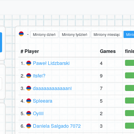
-
Miniony dzień
Miniony tydzień
Miniony miesiąc
Mini
# Player
Games
fini
1.
Paweł Lidzbarski
4
2.
itsfei?
9
3.
daaaaaaaaaaaani
7
4.
Spleeara
5
5.
Oyiiii
2
6.
Daniela Salgado 7072
3