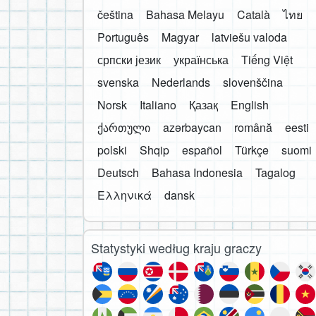
čeština
Bahasa Melayu
Català
ไทย
Português
Magyar
latviešu valoda
српски језик
українська
Tiếng Việt
svenska
Nederlands
slovenščina
Norsk
Italiano
Қазақ
English
ქართული
azərbaycan
română
eesti
polski
Shqip
español
Türkçe
suomi
Deutsch
Bahasa Indonesia
Tagalog
Ελληνικά
dansk
Statystyki według kraju graczy