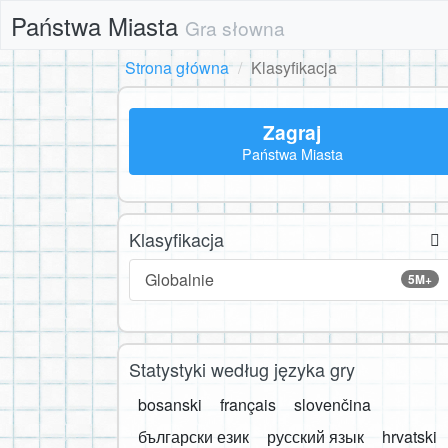
Państwa Miasta
Gra słowna
Strona główna
Klasyfikacja
Zagraj
Państwa Miasta
Klasyfikacja
Globalnie
5M+
Statystyki według języka gry
bosanski
français
slovenčina
български език
русский язык
hrvatski