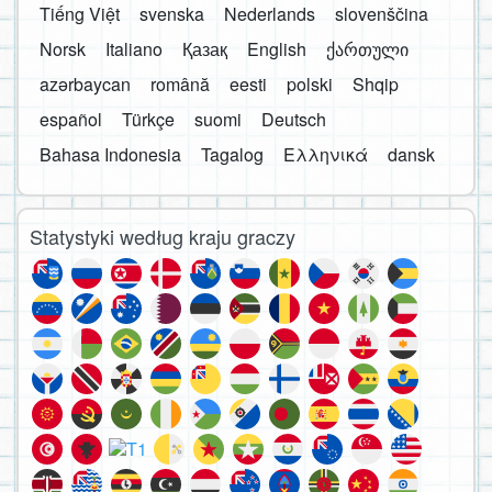
Tiếng Việt
svenska
Nederlands
slovenščina
Norsk
Italiano
Қазақ
English
ქართული
azərbaycan
română
eesti
polski
Shqip
español
Türkçe
suomi
Deutsch
Bahasa Indonesia
Tagalog
Ελληνικά
dansk
Statystyki według kraju graczy