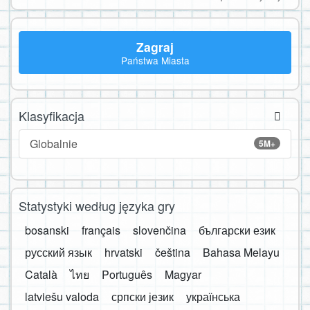
Zagraj
Państwa Miasta
Klasyfikacja
Globalnie
5M+
Statystyki według języka gry
bosanski
français
slovenčina
български език
русский язык
hrvatski
čeština
Bahasa Melayu
Català
ไทย
Português
Magyar
latviešu valoda
српски језик
українська