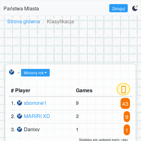
Państwa Miasta
Zaloguj
Strona główna
Klasyfikacja
-
Miniony rok
# Player
Games
1.
sborrone1
9
43
2.
MARIRI XD
3
9
3.
Danixv
1
1
Statistics are updated every ~day