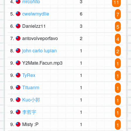
4.
mrcoñito
3
11
5.
cwelwmydlie
6
7
6.
Danielzz11
3
5
7.
antovolveporfavo
2
4
8.
john carlo lupian
1
2
9.
Y2Mate.Facun.mp3
1
1
9.
TyRex
1
1
9.
Tituanm
1
1
9.
Kuo小郭
1
1
9.
李哲宇
1
1
9.
Misty :P
1
1