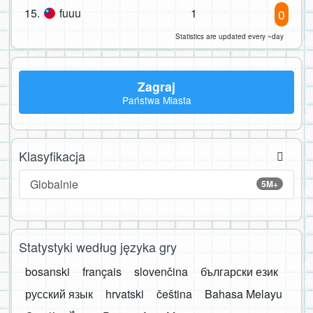
15.
fuuu
1
0
Statistics are updated every ~day
Zagraj
Państwa Miasta
Klasyfikacja
Globalnie
5M+
Statystyki według języka gry
bosanski
français
slovenčina
български език
русский язык
hrvatski
čeština
Bahasa Melayu