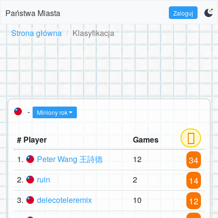
Państwa Miasta
Zaloguj
Strona główna
Klasyfikacja
-
Miniony rok
# Player
Games
1.
Peter Wang 王詩德
12
34
2.
ruin
2
14
3.
delecoteleremix
10
12