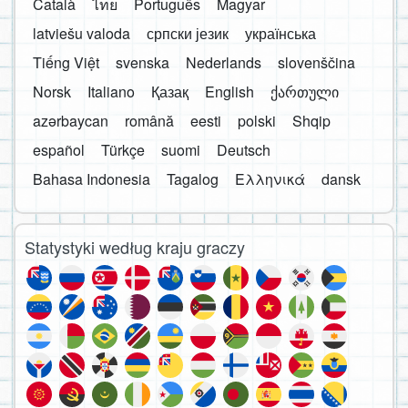
Català
ไทย
Português
Magyar
latviešu valoda
српски језик
українська
Tiếng Việt
svenska
Nederlands
slovenščina
Norsk
Italiano
Қазақ
English
ქართული
azərbaycan
română
eesti
polski
Shqip
español
Türkçe
suomi
Deutsch
Bahasa Indonesia
Tagalog
Ελληνικά
dansk
Statystyki według kraju graczy