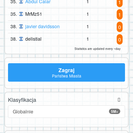
35.
Abdul Calar
1
1
35.
MrMz51
1
1
38.
javier davidsson
1
0
38.
delistial
1
0
Statistics are updated every ~day
Zagraj
Państwa Miasta
Klasyfikacja
Globalnie
5M+