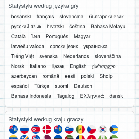
Statystyki według języka gry
bosanski
français
slovenčina
български език
русский язык
hrvatski
čeština
Bahasa Melayu
Català
ไทย
Português
Magyar
latviešu valoda
српски језик
українська
Tiếng Việt
svenska
Nederlands
slovenščina
Norsk
Italiano
Қазақ
English
ქართული
azərbaycan
română
eesti
polski
Shqip
español
Türkçe
suomi
Deutsch
Bahasa Indonesia
Tagalog
Ελληνικά
dansk
Statystyki według kraju graczy