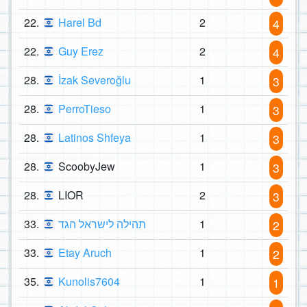
22.
Harel Bd
2
4
22.
Guy Erez
2
4
28.
İzak Severoğlu
1
3
28.
PerroTieso
1
3
28.
Latinos Shfeya
1
3
28.
ScoobyJew
1
3
28.
LIOR
2
3
33.
תהילה לישראל הגד
1
2
33.
Etay Aruch
1
2
35.
Kunolis7604
1
1