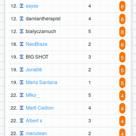
12.
sayso
4
8
12.
damiantherapist
4
8
12.
białyczarnuch
5
8
18.
NeoBlaze
2
6
19.
BIG SHOT
3
5
19.
Jona08
2
5
19.
Maria Santana
1
5
22.
Miko _
5
4
22.
Marti Cedron
4
4
22.
Albert s
3
4
22.
meculean
2
4