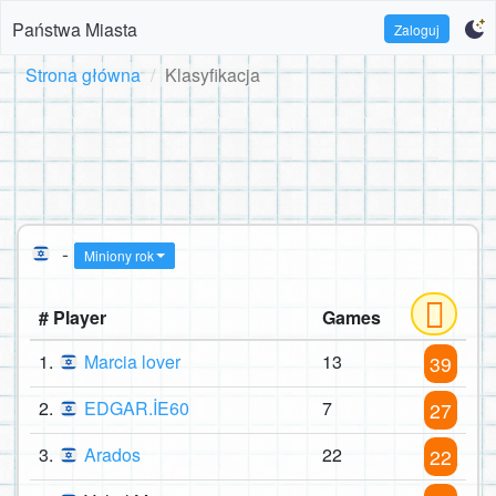
Państwa Miasta
Zaloguj
Strona główna
Klasyfikacja
-
Miniony rok
# Player
Games
1.
Marcia lover
13
39
2.
EDGAR.İE60
7
27
3.
Arados
22
22