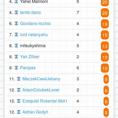
4.
Yahel Maimoni
5
20
4.
tanito dario
7
20
6.
Giordano ricchio
4
19
7.
lord netanyahu
4
15
8.
mitsukyshima
5
13
9.
Yair Zilber
2
10
9.
Pampas
6
10
11.
MaczekCwelJebany
3
9
12.
AdamDziubekLover
2
8
12.
Ezequiel Rosental 6641
4
8
12.
Adrian Godyń
4
8