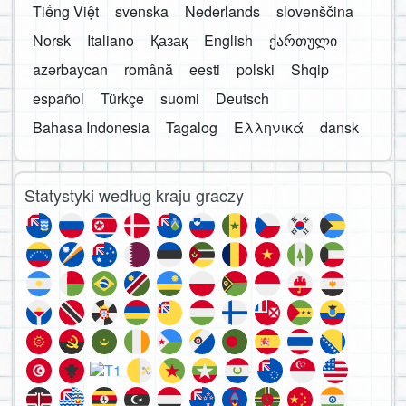
Tiếng Việt
svenska
Nederlands
slovenščina
Norsk
Italiano
Қазақ
English
ქართული
azərbaycan
română
eesti
polski
Shqip
español
Türkçe
suomi
Deutsch
Bahasa Indonesia
Tagalog
Ελληνικά
dansk
Statystyki według kraju graczy