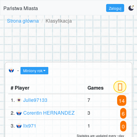
Państwa Miasta
Zaloguj
Strona główna
Klasyfikacja
-
Miniony rok
# Player
Games
1.
Julie97133
7
14
2.
Corentin HERNANDEZ
3
6
3.
lix971
1
0
Statistics are updated every ~day