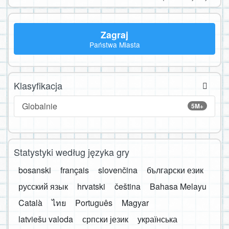
Zagraj
Państwa Miasta
Klasyfikacja
Globalnie
5M+
Statystyki według języka gry
bosanski
français
slovenčina
български език
русский язык
hrvatski
čeština
Bahasa Melayu
Català
ไทย
Português
Magyar
latviešu valoda
српски језик
українська