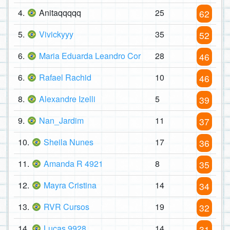
4.
Anitaqqqqq
25
62
5.
Vivickyyy
35
52
6.
Maria Eduarda Leandro Cor
28
46
6.
Rafael Rachid
10
46
8.
Alexandre Izelli
5
39
9.
Nan_Jardim
11
37
10.
Sheila Nunes
17
36
11.
Amanda R 4921
8
35
12.
Mayra Cristina
14
34
13.
RVR Cursos
19
32
14.
Lucas 9928
14
31