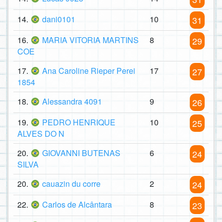
14.
dani0101
10
31
16.
MARIA VITORIA MARTINS
8
29
COE
17.
Ana Caroline Rieper Perei
17
27
1854
18.
Alessandra 4091
9
26
19.
PEDRO HENRIQUE
10
25
ALVES DO N
20.
GIOVANNI BUTENAS
6
24
SILVA
20.
cauazin du corre
2
24
22.
Carlos de Alcântara
8
23