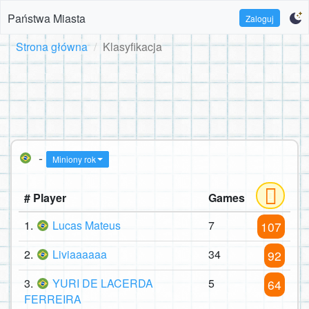
Państwa Miasta
Zaloguj
Strona główna
Klasyfikacja
-
Miniony rok
# Player
Games
1.
Lucas Mateus
7
107
2.
Liviaaaaaa
34
92
3.
YURI DE LACERDA
5
64
FERREIRA