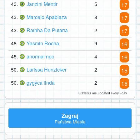
43.
Janzini Mentir
5
17
43.
Marcelo Apablaza
8
17
43.
Rainha Da Putaria
2
17
48.
Yasmin Rocha
9
16
48.
anormal npc
4
16
50.
Larissa Hunzicker
2
15
50.
gygyca linda
2
15
Statistics are updated every ~day
Zagraj
Państwa Miasta