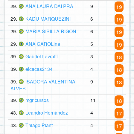
29.
ANA LAURA DAI PRA
9
19
29.
KADU MARQUEZINI
6
19
29.
MARIA SIBILLA RIGON
6
19
29.
ANA CAROLina
5
19
39.
Gabriel Lavratti
3
18
39.
elcacas2134
4
18
39.
ISADORA VALENTINA
9
18
ALVES
39.
mgr cursos
11
18
43.
Leandro Hernàndez
4
17
43.
Thiago Piant
4
17