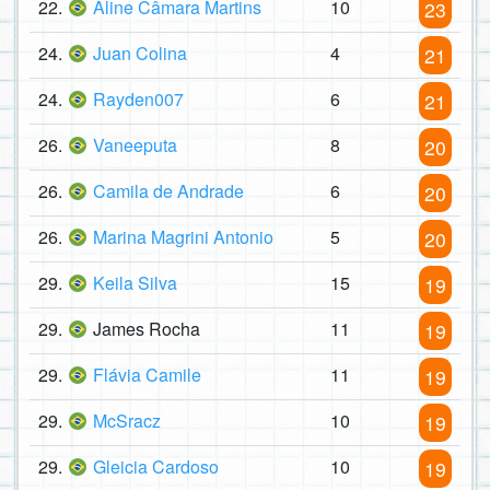
22.
Aline Câmara Martins
10
23
24.
Juan Colina
4
21
24.
Rayden007
6
21
26.
Vaneeputa
8
20
26.
Camila de Andrade
6
20
26.
Marina Magrini Antonio
5
20
29.
Keila Silva
15
19
29.
James Rocha
11
19
29.
Flávia Camile
11
19
29.
McSracz
10
19
29.
Gleicia Cardoso
10
19