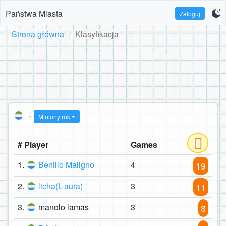
Państwa Miasta
Zaloguj
Strona główna
Klasyfikacja
-
Miniony rok
# Player
Games
1.
Benillo Maligno
4
19
2.
licha(L-aura)
3
11
3.
manolo lamas
3
8