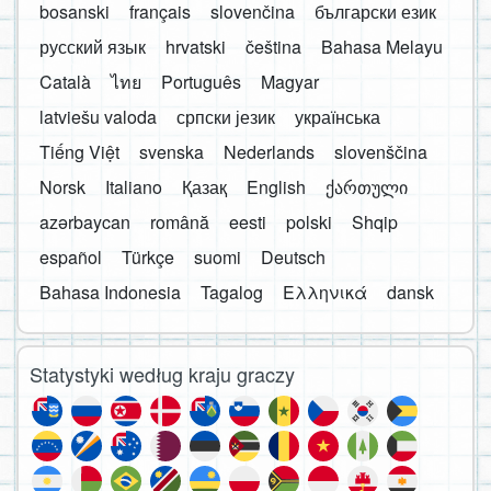
bosanski
français
slovenčina
български език
русский язык
hrvatski
čeština
Bahasa Melayu
Català
ไทย
Português
Magyar
latviešu valoda
српски језик
українська
Tiếng Việt
svenska
Nederlands
slovenščina
Norsk
Italiano
Қазақ
English
ქართული
azərbaycan
română
eesti
polski
Shqip
español
Türkçe
suomi
Deutsch
Bahasa Indonesia
Tagalog
Ελληνικά
dansk
Statystyki według kraju graczy