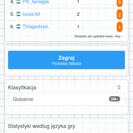
4.
Pili_fanegas
1
5
5.
lucas tol
2
2
6.
Thiagodxxd.
1
1
Statistics are updated every ~day
Zagraj
Państwa Miasta
Klasyfikacja
Globalnie
5M+
Statystyki według języka gry