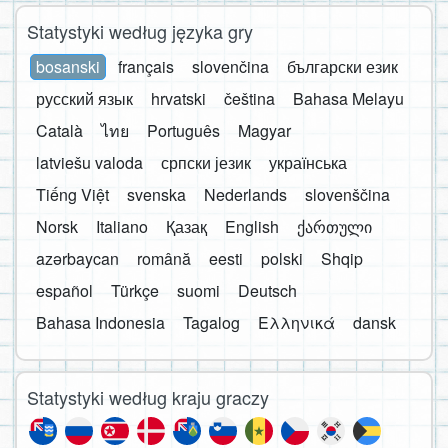
Statystyki według języka gry
bosanski
français
slovenčina
български език
русский язык
hrvatski
čeština
Bahasa Melayu
Català
ไทย
Português
Magyar
latviešu valoda
српски језик
українська
Tiếng Việt
svenska
Nederlands
slovenščina
Norsk
Italiano
Қазақ
English
ქართული
azərbaycan
română
eesti
polski
Shqip
español
Türkçe
suomi
Deutsch
Bahasa Indonesia
Tagalog
Ελληνικά
dansk
Statystyki według kraju graczy