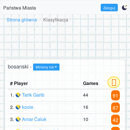
Państwa Miasta
Zaloguj
Strona główna
Klasyfikacja
bosanski -
Miniony rok
# Player
Games
1.
Tarik Garib
44
91
2.
koole
16
67
3.
Amar Čaluk
10
42