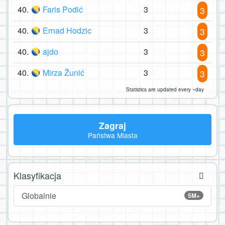
40.
Faris Podić
3
3
40.
Ernad Hodzic
3
3
40.
ajdo
3
3
40.
Mirza Žunić
3
3
Statistics are updated every ~day
Zagraj
Państwa Miasta
Klasyfikacja
Globalnie
5M+