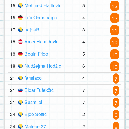
15.
Mehmed Halilovic
5
12
15.
Ibro Osmanagic
4
12
17.
hajdaR
3
11
18.
Amer Hamidovic
4
10
18.
Begin Frido
5
10
18.
Nudžejma Hodžić
6
10
21.
farislaco
4
7
21.
Eldar Tufekčić
7
7
21.
Susmilol
7
7
24.
Ejdo Softić
2
6
24.
Maleee 27
2
6