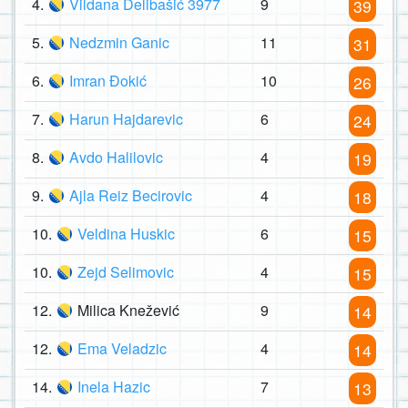
4.
Vildana Delibašić 3977
9
39
5.
Nedzmin Ganic
11
31
6.
Imran Đokić
10
26
7.
Harun Hajdarevic
6
24
8.
Avdo Halilovic
4
19
9.
Ajla Reiz Becirovic
4
18
10.
Veldina Huskic
6
15
10.
Zejd Selimovic
4
15
12.
Milica Knežević
9
14
12.
Ema Veladzic
4
14
14.
Inela Hazic
7
13