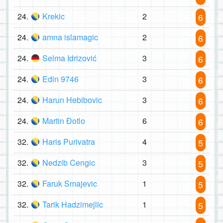
24.
Krekic
2
6
24.
amna islamagic
2
6
24.
Selma Idrizović
3
6
24.
Edin 9746
3
6
24.
Harun Hebibovic
3
6
24.
Martin Đotlo
6
6
32.
Haris Purivatra
4
5
32.
Nedzib Cengic
3
5
32.
Faruk Smajevic
1
5
32.
Tarik Hadzimejlic
1
5