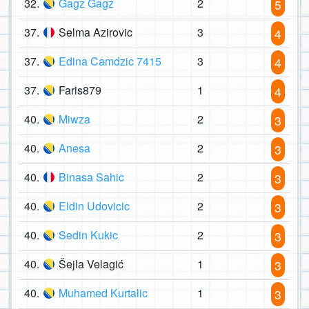
32.
Gagz Gagz
2
5
37.
Selma Azirovic
3
4
37.
Edina Camdzic 7415
3
4
37.
Faris879
1
4
40.
Miwza
2
3
40.
Anesa
2
3
40.
Binasa Sahic
2
3
40.
Eldin Udovicic
2
3
40.
Sedin Kukic
2
3
40.
Šejla Velagić
1
3
40.
Muhamed Kurtalic
1
3