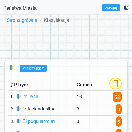
Państwa Miasta
Zaloguj
Strona główna
Klasyfikacja
-
Miniony rok
# Player
Games
1.
jefillysh
16
52
2.
feriaclandestina
3
9
3.
El poquisimo tri
3
5