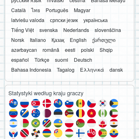
русский язык
hrvatski
čeština
Bahasa Melayu
Català
ไทย
Português
Magyar
latviešu valoda
српски језик
українська
Tiếng Việt
svenska
Nederlands
slovenščina
Norsk
Italiano
Қазақ
English
ქართული
azərbaycan
română
eesti
polski
Shqip
español
Türkçe
suomi
Deutsch
Bahasa Indonesia
Tagalog
Ελληνικά
dansk
Statystyki według kraju graczy