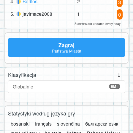
4.
Boritos
2
3
5.
javimace2008
1
0
Statistics are updated every ~day
Zagraj
Państwa Miasta
Klasyfikacja
Globalnie
5M+
Statystyki według języka gry
bosanski
français
slovenčina
български език